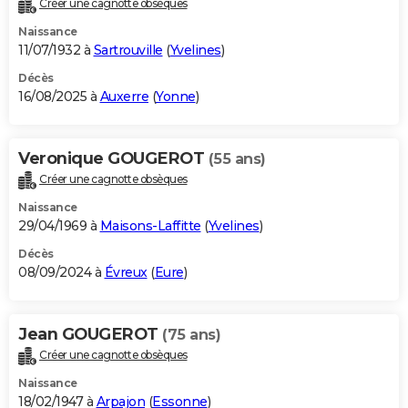
Créer une cagnotte obsèques
City break
Voyage de noces
Climat
Destinations
Voyage nature
Forum
+
PHOTO
Naissance
11/07/1932 à
Sartrouville
(
Yvelines
)
GUIDES D'ACHAT
Décès
16/08/2025 à
Auxerre
(
Yonne
)
BONS PLANS
CARTE DE VOEUX
Veronique GOUGEROT
(55 ans)
Carte Bonne année
Carte Pâques
Carte de Noël
Carte Saint-Valentin
Carte d'anniversaire
DICTIONNAIRE
Créer une cagnotte obsèques
Biographies
Expressions
Dictionnaire
Citations
Proverbes
PROGRAMME TV
Naissance
29/04/1969 à
Maisons-Laffitte
(
Yvelines
)
COPAINS D'AVANT
Décès
08/09/2024 à
Évreux
(
Eure
)
Se connecter
Collèges
Universités
Service militaire
S'inscrire
Lycées
Primaires
Entreprises
Avis de recherche
AVIS DE DÉCÈS
FORUM
Jean GOUGEROT
(75 ans)
Lifestyle
Sport
Television
Cinema
Bricolage
Culture
Auto
Voyage
Créer une cagnotte obsèques
Naissance
18/02/1947 à
Arpajon
(
Essonne
)