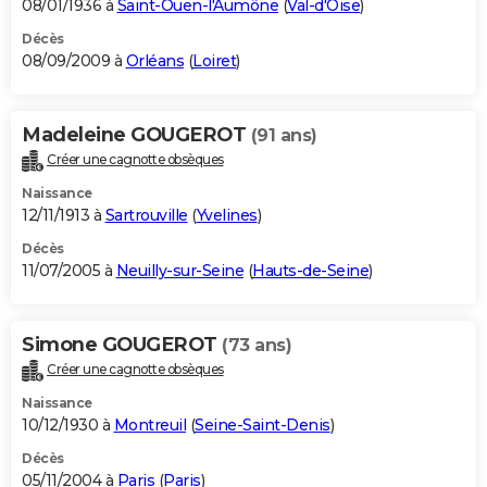
08/01/1936 à
Saint-Ouen-l'Aumône
(
Val-d'Oise
)
Décès
08/09/2009 à
Orléans
(
Loiret
)
Madeleine GOUGEROT
(91 ans)
Créer une cagnotte obsèques
Naissance
12/11/1913 à
Sartrouville
(
Yvelines
)
Décès
11/07/2005 à
Neuilly-sur-Seine
(
Hauts-de-Seine
)
Simone GOUGEROT
(73 ans)
Créer une cagnotte obsèques
Naissance
10/12/1930 à
Montreuil
(
Seine-Saint-Denis
)
Décès
05/11/2004 à
Paris
(
Paris
)