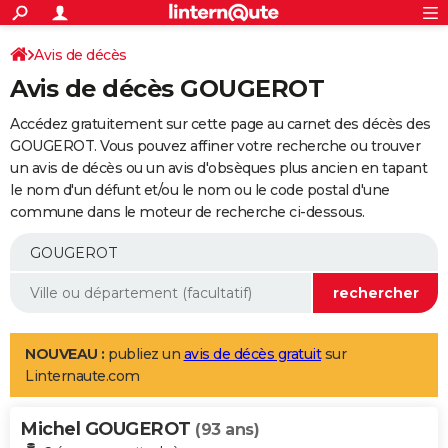
ACTUALITÉS
Connexion
S'inscrire
Avis de décès
Rechercher
Société
Education
Villes
Politique
Faits Divers
Monde
+
SPORT
Avis de décès GOUGEROT
Football
Cyclisme
Forum
Coupe du monde 2026
Tennis
Rugby
CULTURE
Accédez gratuitement sur cette page au carnet des décès des
TNT
Cinéma
Musique
Programme TV
Streaming
Sorties cinéma
+
GOUGEROT. Vous pouvez affiner votre recherche ou trouver
FINANCE
un avis de décès ou un avis d'obsèques plus ancien en tapant
Impôts
Immobilier
Banque
Crédit
Retraite
Epargne
Risques naturels par ville
Assurance
AUTO
le nom d'un défunt et/ou le nom ou le code postal d'une
commune dans le moteur de recherche ci-dessous.
Réserver un essai
Berlines
Forum auto
Essais
Citadines
SUV
+
HIGH-TECH
Meilleur smartphone
Ordinateurs
Guide high-tech
Mobiles
Internet
Jeux vidéo
+
BRICOLAGE
Aménagement intérieur
Cuisine
Jardinage
+
Forum
Extérieur
Salle de bains
Rangement
WEEK-END
Escapades
Expositions
Week-end nature
Guides de France
Patrimoine
Musées
+
LIFESTYLE
NOUVEAU :
publiez un
avis de décès gratuit
sur
Linternaute.com
Bien-être
Mode
+
Art de vivre
Loisirs
Modes de vie
SANTE
Michel GOUGEROT
Guide de la santé
Médicaments
+
Alimentation
Maladies
Sommeil
(93 ans)
VOYAGE