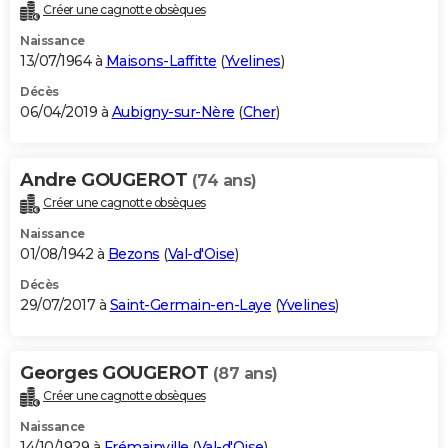
Créer une cagnotte obsèques
Naissance
13/07/1964 à
Maisons-Laffitte
(
Yvelines
)
Décès
06/04/2019 à
Aubigny-sur-Nère
(
Cher
)
Andre GOUGEROT
(74 ans)
Créer une cagnotte obsèques
Naissance
01/08/1942 à
Bezons
(
Val-d'Oise
)
Décès
29/07/2017 à
Saint-Germain-en-Laye
(
Yvelines
)
Georges GOUGEROT
(87 ans)
Créer une cagnotte obsèques
Naissance
14/10/1929 à
Frémainville
(
Val-d'Oise
)