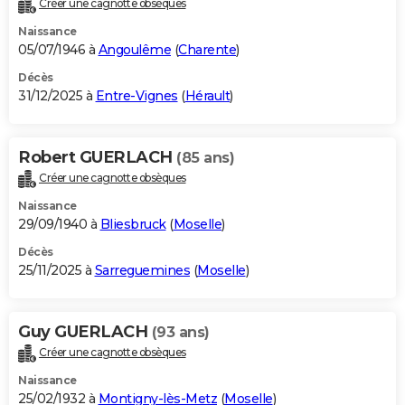
Créer une cagnotte obsèques
City break
Voyage de noces
Climat
Destinations
Voyage nature
Forum
+
PHOTO
Naissance
05/07/1946 à
Angoulême
(
Charente
)
GUIDES D'ACHAT
Décès
31/12/2025 à
Entre-Vignes
(
Hérault
)
BONS PLANS
CARTE DE VOEUX
Robert GUERLACH
(85 ans)
Carte Bonne année
Carte Pâques
Carte de Noël
Carte Saint-Valentin
Carte d'anniversaire
DICTIONNAIRE
Créer une cagnotte obsèques
Biographies
Expressions
Dictionnaire
Citations
Proverbes
PROGRAMME TV
Naissance
29/09/1940 à
Bliesbruck
(
Moselle
)
COPAINS D'AVANT
Décès
25/11/2025 à
Sarreguemines
(
Moselle
)
Se connecter
Collèges
Universités
Service militaire
S'inscrire
Lycées
Primaires
Entreprises
Avis de recherche
AVIS DE DÉCÈS
FORUM
Guy GUERLACH
(93 ans)
Lifestyle
Sport
Television
Cinema
Bricolage
Culture
Auto
Voyage
Créer une cagnotte obsèques
Naissance
25/02/1932 à
Montigny-lès-Metz
(
Moselle
)