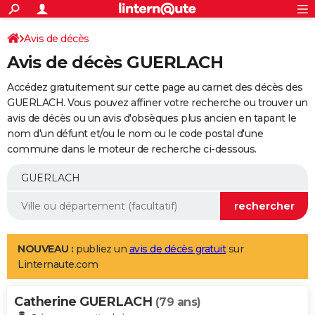
ACTUALITÉS
Connexion
S'inscrire
Avis de décès
Rechercher
Société
Education
Villes
Politique
Faits Divers
Monde
+
SPORT
Avis de décès GUERLACH
Football
Cyclisme
Forum
Coupe du monde 2026
Tennis
Rugby
CULTURE
Accédez gratuitement sur cette page au carnet des décès des
TNT
Cinéma
Musique
Programme TV
Streaming
Sorties cinéma
+
GUERLACH. Vous pouvez affiner votre recherche ou trouver un
FINANCE
avis de décès ou un avis d'obsèques plus ancien en tapant le
Impôts
Immobilier
Banque
Crédit
Retraite
Epargne
Risques naturels par ville
Assurance
AUTO
nom d'un défunt et/ou le nom ou le code postal d'une
commune dans le moteur de recherche ci-dessous.
Réserver un essai
Berlines
Forum auto
Essais
Citadines
SUV
+
HIGH-TECH
Meilleur smartphone
Ordinateurs
Guide high-tech
Mobiles
Internet
Jeux vidéo
+
BRICOLAGE
Aménagement intérieur
Cuisine
Jardinage
+
Forum
Extérieur
Salle de bains
Rangement
WEEK-END
Escapades
Expositions
Week-end nature
Guides de France
Patrimoine
Musées
+
LIFESTYLE
NOUVEAU :
publiez un
avis de décès gratuit
sur
Linternaute.com
Bien-être
Mode
+
Art de vivre
Loisirs
Modes de vie
SANTE
Catherine GUERLACH
Guide de la santé
Médicaments
+
Alimentation
Maladies
Sommeil
(79 ans)
VOYAGE