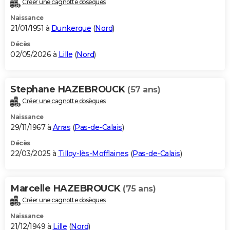
Créer une cagnotte obsèques
City break
Voyage de noces
Climat
Destinations
Voyage nature
Forum
+
PHOTO
Naissance
21/01/1951 à
Dunkerque
(
Nord
)
GUIDES D'ACHAT
Décès
02/05/2026 à
Lille
(
Nord
)
BONS PLANS
CARTE DE VOEUX
Stephane HAZEBROUCK
(57 ans)
Carte Bonne année
Carte Pâques
Carte de Noël
Carte Saint-Valentin
Carte d'anniversaire
DICTIONNAIRE
Créer une cagnotte obsèques
Biographies
Expressions
Dictionnaire
Citations
Proverbes
PROGRAMME TV
Naissance
29/11/1967 à
Arras
(
Pas-de-Calais
)
COPAINS D'AVANT
Décès
22/03/2025 à
Tilloy-lès-Mofflaines
(
Pas-de-Calais
)
Se connecter
Collèges
Universités
Service militaire
S'inscrire
Lycées
Primaires
Entreprises
Avis de recherche
AVIS DE DÉCÈS
FORUM
Marcelle HAZEBROUCK
(75 ans)
Lifestyle
Sport
Television
Cinema
Bricolage
Culture
Auto
Voyage
Créer une cagnotte obsèques
Naissance
21/12/1949 à
Lille
(
Nord
)