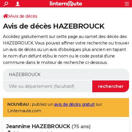
ACTUALITÉS
Connexion
S'inscrire
Avis de décès
Rechercher
Société
Education
Villes
Politique
Faits Divers
Monde
+
SPORT
Avis de décès HAZEBROUCK
Football
Cyclisme
Forum
Coupe du monde 2026
Tennis
Rugby
CULTURE
Accédez gratuitement sur cette page au carnet des décès des
TNT
Cinéma
Musique
Programme TV
Streaming
Sorties cinéma
+
HAZEBROUCK. Vous pouvez affiner votre recherche ou trouver
FINANCE
un avis de décès ou un avis d'obsèques plus ancien en tapant
Impôts
Immobilier
Banque
Crédit
Retraite
Epargne
Risques naturels par ville
Assurance
AUTO
le nom d'un défunt et/ou le nom ou le code postal d'une
commune dans le moteur de recherche ci-dessous.
Réserver un essai
Berlines
Forum auto
Essais
Citadines
SUV
+
HIGH-TECH
Meilleur smartphone
Ordinateurs
Guide high-tech
Mobiles
Internet
Jeux vidéo
+
BRICOLAGE
Aménagement intérieur
Cuisine
Jardinage
+
Forum
Extérieur
Salle de bains
Rangement
WEEK-END
Escapades
Expositions
Week-end nature
Guides de France
Patrimoine
Musées
+
LIFESTYLE
NOUVEAU :
publiez un
avis de décès gratuit
sur
Linternaute.com
Bien-être
Mode
+
Art de vivre
Loisirs
Modes de vie
SANTE
Jeannine HAZEBROUCK
Guide de la santé
Médicaments
+
Alimentation
Maladies
Sommeil
(75 ans)
VOYAGE