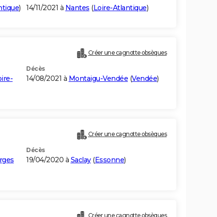
ntique
)
14/11/2021 à
Nantes
(
Loire-Atlantique
)
Créer une cagnotte obsèques
Décès
ire-
14/08/2021 à
Montaigu-Vendée
(
Vendée
)
Créer une cagnotte obsèques
Décès
rges
19/04/2020 à
Saclay
(
Essonne
)
Créer une cagnotte obsèques