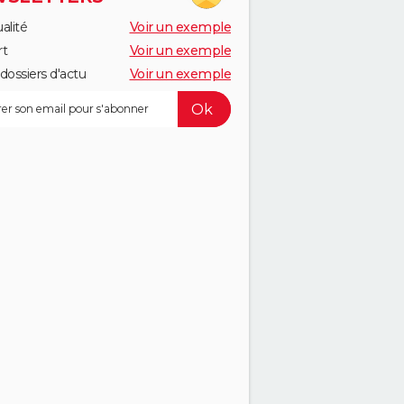
alité
Voir un exemple
rt
Voir un exemple
dossiers d'actu
Voir un exemple