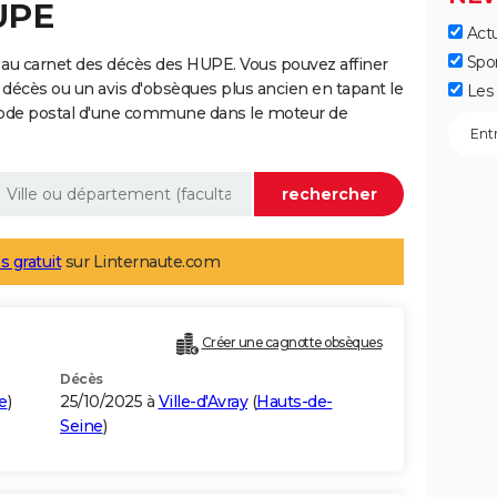
UPE
Actu
Spo
 au carnet des décès des HUPE. Vous pouvez affiner
 décès ou un avis d'obsèques plus ancien en tapant le
Les 
code postal d'une commune dans le moteur de
s gratuit
sur Linternaute.com
Créer une cagnotte obsèques
Décès
e
)
25/10/2025 à
Ville-d'Avray
(
Hauts-de-
Seine
)