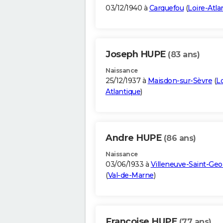
03/12/1940 à
Carquefou
(
Loire-Atla
Joseph HUPE
(83 ans)
Naissance
25/12/1937 à
Maisdon-sur-Sèvre
(
Lo
Atlantique
)
Andre HUPE
(86 ans)
Naissance
03/06/1933 à
Villeneuve-Saint-Geo
(
Val-de-Marne
)
Francoise HUPE
(77 ans)