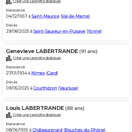
Créer une cagnotte obsèques
City break
Voyage de noces
Climat
Destinations
Voyage nature
Forum
+
PHOTO
Naissance
04/12/1937 à
Saint-Maurice
(
Val-de-Marne
)
GUIDES D'ACHAT
Décès
29/08/2025 à
Saint-Sauveur-en-Puisaye
(
Yonne
)
BONS PLANS
CARTE DE VOEUX
Genevieve LABERTRANDE
(91 ans)
Carte Bonne année
Carte Pâques
Carte de Noël
Carte Saint-Valentin
Carte d'anniversaire
DICTIONNAIRE
Créer une cagnotte obsèques
Biographies
Expressions
Dictionnaire
Citations
Proverbes
PROGRAMME TV
Naissance
27/01/1934 à
Nîmes
(
Gard
)
COPAINS D'AVANT
Décès
09/05/2025 à
Courthézon
(
Vaucluse
)
Se connecter
Collèges
Universités
Service militaire
S'inscrire
Lycées
Primaires
Entreprises
Avis de recherche
AVIS DE DÉCÈS
FORUM
Louis LABERTRANDE
(88 ans)
Lifestyle
Sport
Television
Cinema
Bricolage
Culture
Auto
Voyage
Créer une cagnotte obsèques
Naissance
08/06/1935 à
Châteaurenard
(
Bouches-du-Rhône
)