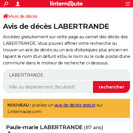
ACTUALITÉS
Connexion
S'inscrire
Avis de décès
Rechercher
Société
Education
Villes
Politique
Faits Divers
Monde
+
SPORT
Avis de décès LABERTRANDE
Football
Cyclisme
Forum
Coupe du monde 2026
Tennis
Rugby
CULTURE
Accédez gratuitement sur cette page au carnet des décès des
TNT
Cinéma
Musique
Programme TV
Streaming
Sorties cinéma
+
LABERTRANDE. Vous pouvez affiner votre recherche ou
FINANCE
trouver un avis de décès ou un avis d'obsèques plus ancien en
Impôts
Immobilier
Banque
Crédit
Retraite
Epargne
Risques naturels par ville
Assurance
AUTO
tapant le nom d'un défunt et/ou le nom ou le code postal d'une
commune dans le moteur de recherche ci-dessous.
Réserver un essai
Berlines
Forum auto
Essais
Citadines
SUV
+
HIGH-TECH
Meilleur smartphone
Ordinateurs
Guide high-tech
Mobiles
Internet
Jeux vidéo
+
BRICOLAGE
Aménagement intérieur
Cuisine
Jardinage
+
Forum
Extérieur
Salle de bains
Rangement
WEEK-END
Escapades
Expositions
Week-end nature
Guides de France
Patrimoine
Musées
+
LIFESTYLE
NOUVEAU :
publiez un
avis de décès gratuit
sur
Linternaute.com
Bien-être
Mode
+
Art de vivre
Loisirs
Modes de vie
SANTE
Paule-marie LABERTRANDE
Guide de la santé
Médicaments
+
Alimentation
Maladies
Sommeil
(87 ans)
VOYAGE