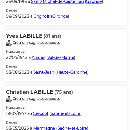
26/09/1916 à
Saint-Michel-de-Castelnau
(
Gironde
)
Décès
06/09/2023 à
Grignols
(
Gironde
)
Yves LABILLE
(81 ans)
Créer une cagnotte obsèques
Naissance
27/04/1942 à
Arcueil
(
Val-de-Marne
)
Décès
03/08/2023 à
Saint-Jean
(
Haute-Garonne
)
Christian LABILLE
(75 ans)
Créer une cagnotte obsèques
Naissance
19/07/1947 au
Creusot
(
Saône-et-Loire
)
Décès
03/05/2023 à
Marmagne
(
Saône-et-Loire
)