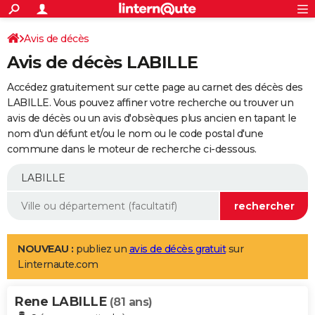
ACTUALITÉS
Connexion
S'inscrire
Avis de décès
Rechercher
Société
Education
Villes
Politique
Faits Divers
Monde
+
SPORT
Avis de décès LABILLE
Football
Cyclisme
Forum
Coupe du monde 2026
Tennis
Rugby
CULTURE
Accédez gratuitement sur cette page au carnet des décès des
TNT
Cinéma
Musique
Programme TV
Streaming
Sorties cinéma
+
LABILLE. Vous pouvez affiner votre recherche ou trouver un
FINANCE
avis de décès ou un avis d'obsèques plus ancien en tapant le
Impôts
Immobilier
Banque
Crédit
Retraite
Epargne
Risques naturels par ville
Assurance
AUTO
nom d'un défunt et/ou le nom ou le code postal d'une
commune dans le moteur de recherche ci-dessous.
Réserver un essai
Berlines
Forum auto
Essais
Citadines
SUV
+
HIGH-TECH
Meilleur smartphone
Ordinateurs
Guide high-tech
Mobiles
Internet
Jeux vidéo
+
BRICOLAGE
Aménagement intérieur
Cuisine
Jardinage
+
Forum
Extérieur
Salle de bains
Rangement
WEEK-END
Escapades
Expositions
Week-end nature
Guides de France
Patrimoine
Musées
+
LIFESTYLE
NOUVEAU :
publiez un
avis de décès gratuit
sur
Linternaute.com
Bien-être
Mode
+
Art de vivre
Loisirs
Modes de vie
SANTE
Rene LABILLE
Guide de la santé
Médicaments
+
Alimentation
Maladies
Sommeil
(81 ans)
VOYAGE