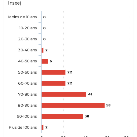
Insee)
Moins de 10 ans
0
10-20 ans
0
20-30 ans
0
30-40 ans
2
40-50 ans
6
50-60 ans
22
60-70 ans
22
70-80 ans
41
80-90 ans
58
90-100 ans
38
Plus de 100 ans
2