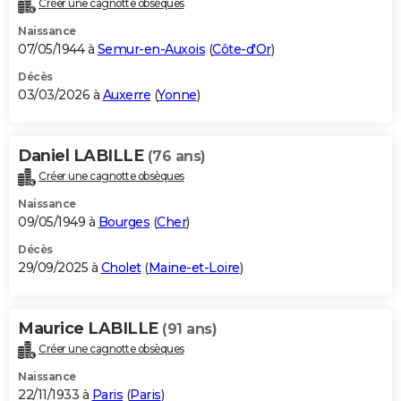
Créer une cagnotte obsèques
City break
Voyage de noces
Climat
Destinations
Voyage nature
Forum
+
PHOTO
Naissance
07/05/1944 à
Semur-en-Auxois
(
Côte-d'Or
)
GUIDES D'ACHAT
Décès
03/03/2026 à
Auxerre
(
Yonne
)
BONS PLANS
CARTE DE VOEUX
Daniel LABILLE
(76 ans)
Carte Bonne année
Carte Pâques
Carte de Noël
Carte Saint-Valentin
Carte d'anniversaire
DICTIONNAIRE
Créer une cagnotte obsèques
Biographies
Expressions
Dictionnaire
Citations
Proverbes
PROGRAMME TV
Naissance
09/05/1949 à
Bourges
(
Cher
)
COPAINS D'AVANT
Décès
29/09/2025 à
Cholet
(
Maine-et-Loire
)
Se connecter
Collèges
Universités
Service militaire
S'inscrire
Lycées
Primaires
Entreprises
Avis de recherche
AVIS DE DÉCÈS
FORUM
Maurice LABILLE
(91 ans)
Lifestyle
Sport
Television
Cinema
Bricolage
Culture
Auto
Voyage
Créer une cagnotte obsèques
Naissance
22/11/1933 à
Paris
(
Paris
)