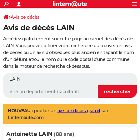
ACTUALITÉS
Connexion
S'inscrire
Avis de décès
Rechercher
Société
Education
Villes
Politique
Faits Divers
Monde
+
SPORT
Avis de décès LAIN
Football
Cyclisme
Forum
Coupe du monde 2026
Tennis
Rugby
CULTURE
Accédez gratuitement sur cette page au carnet des décès des
TNT
Cinéma
Musique
Programme TV
Streaming
Sorties cinéma
+
LAIN. Vous pouvez affiner votre recherche ou trouver un avis
FINANCE
de décès ou un avis d'obsèques plus ancien en tapant le nom
Impôts
Immobilier
Banque
Crédit
Retraite
Epargne
Risques naturels par ville
Assurance
AUTO
d'un défunt et/ou le nom ou le code postal d'une commune
dans le moteur de recherche ci-dessous.
Réserver un essai
Berlines
Forum auto
Essais
Citadines
SUV
+
HIGH-TECH
Meilleur smartphone
Ordinateurs
Guide high-tech
Mobiles
Internet
Jeux vidéo
+
BRICOLAGE
Aménagement intérieur
Cuisine
Jardinage
+
Forum
Extérieur
Salle de bains
Rangement
WEEK-END
Escapades
Expositions
Week-end nature
Guides de France
Patrimoine
Musées
+
LIFESTYLE
NOUVEAU :
publiez un
avis de décès gratuit
sur
Linternaute.com
Bien-être
Mode
+
Art de vivre
Loisirs
Modes de vie
SANTE
Antoinette LAIN
Guide de la santé
Médicaments
+
Alimentation
Maladies
Sommeil
(88 ans)
VOYAGE