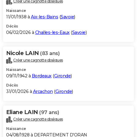
Créer une cagnotte obsèques
City break
Voyage de noces
Climat
Destinations
Voyage nature
Forum
+
PHOTO
Naissance
11/01/1938 à
Aix-les-Bains
(
Savoie
)
GUIDES D'ACHAT
Décès
06/02/2026 à
Challes-les-Eaux
(
Savoie
)
BONS PLANS
CARTE DE VOEUX
Nicole LAIN
(83 ans)
Carte Bonne année
Carte Pâques
Carte de Noël
Carte Saint-Valentin
Carte d'anniversaire
DICTIONNAIRE
Créer une cagnotte obsèques
Biographies
Expressions
Dictionnaire
Citations
Proverbes
PROGRAMME TV
Naissance
09/11/1942 à
Bordeaux
(
Gironde
)
COPAINS D'AVANT
Décès
31/01/2026 à
Arcachon
(
Gironde
)
Se connecter
Collèges
Universités
Service militaire
S'inscrire
Lycées
Primaires
Entreprises
Avis de recherche
AVIS DE DÉCÈS
FORUM
Eliane LAIN
(97 ans)
Lifestyle
Sport
Television
Cinema
Bricolage
Culture
Auto
Voyage
Créer une cagnotte obsèques
Naissance
04/08/1928 à DEPARTEMENT D'ORAN