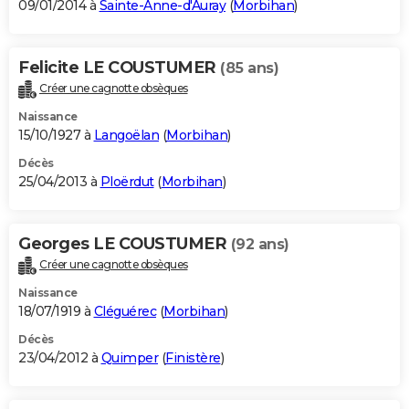
09/01/2014 à
Sainte-Anne-d'Auray
(
Morbihan
)
Felicite LE COUSTUMER
(85 ans)
Créer une cagnotte obsèques
Naissance
15/10/1927 à
Langoëlan
(
Morbihan
)
Décès
25/04/2013 à
Ploërdut
(
Morbihan
)
Georges LE COUSTUMER
(92 ans)
Créer une cagnotte obsèques
Naissance
18/07/1919 à
Cléguérec
(
Morbihan
)
Décès
23/04/2012 à
Quimper
(
Finistère
)