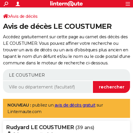
ACTUALITÉS
Connexion
S'inscrire
Avis de décès
Rechercher
Société
Education
Villes
Politique
Faits Divers
Monde
+
SPORT
Avis de décès LE COUSTUMER
Football
Cyclisme
Forum
Coupe du monde 2026
Tennis
Rugby
CULTURE
Accédez gratuitement sur cette page au carnet des décès des
TNT
Cinéma
Musique
Programme TV
Streaming
Sorties cinéma
+
LE COUSTUMER. Vous pouvez affiner votre recherche ou
FINANCE
trouver un avis de décès ou un avis d'obsèques plus ancien en
Impôts
Immobilier
Banque
Crédit
Retraite
Epargne
Risques naturels par ville
Assurance
AUTO
tapant le nom d'un défunt et/ou le nom ou le code postal d'une
commune dans le moteur de recherche ci-dessous.
Réserver un essai
Berlines
Forum auto
Essais
Citadines
SUV
+
HIGH-TECH
Meilleur smartphone
Ordinateurs
Guide high-tech
Mobiles
Internet
Jeux vidéo
+
BRICOLAGE
Aménagement intérieur
Cuisine
Jardinage
+
Forum
Extérieur
Salle de bains
Rangement
WEEK-END
Escapades
Expositions
Week-end nature
Guides de France
Patrimoine
Musées
+
LIFESTYLE
NOUVEAU :
publiez un
avis de décès gratuit
sur
Linternaute.com
Bien-être
Mode
+
Art de vivre
Loisirs
Modes de vie
SANTE
Rudyard LE COUSTUMER
Guide de la santé
Médicaments
+
Alimentation
Maladies
Sommeil
(39 ans)
VOYAGE