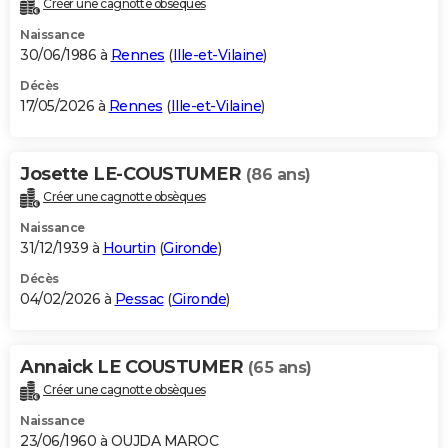
Créer une cagnotte obsèques
City break
Voyage de noces
Climat
Destinations
Voyage nature
Forum
+
PHOTO
Naissance
30/06/1986 à
Rennes
(
Ille-et-Vilaine
)
GUIDES D'ACHAT
Décès
17/05/2026 à
Rennes
(
Ille-et-Vilaine
)
BONS PLANS
CARTE DE VOEUX
Josette LE-COUSTUMER
(86 ans)
Carte Bonne année
Carte Pâques
Carte de Noël
Carte Saint-Valentin
Carte d'anniversaire
DICTIONNAIRE
Créer une cagnotte obsèques
Biographies
Expressions
Dictionnaire
Citations
Proverbes
PROGRAMME TV
Naissance
31/12/1939 à
Hourtin
(
Gironde
)
COPAINS D'AVANT
Décès
04/02/2026 à
Pessac
(
Gironde
)
Se connecter
Collèges
Universités
Service militaire
S'inscrire
Lycées
Primaires
Entreprises
Avis de recherche
AVIS DE DÉCÈS
FORUM
Annaick LE COUSTUMER
(65 ans)
Lifestyle
Sport
Television
Cinema
Bricolage
Culture
Auto
Voyage
Créer une cagnotte obsèques
Naissance
23/06/1960 à OUJDA MAROC