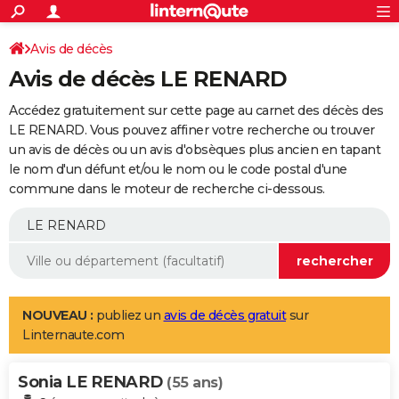
ACTUALITÉS
Connexion
S'inscrire
Avis de décès
Rechercher
Société
Education
Villes
Politique
Faits Divers
Monde
+
SPORT
Avis de décès LE RENARD
Football
Cyclisme
Forum
Coupe du monde 2026
Tennis
Rugby
CULTURE
Accédez gratuitement sur cette page au carnet des décès des
TNT
Cinéma
Musique
Programme TV
Streaming
Sorties cinéma
+
LE RENARD. Vous pouvez affiner votre recherche ou trouver
FINANCE
un avis de décès ou un avis d'obsèques plus ancien en tapant
Impôts
Immobilier
Banque
Crédit
Retraite
Epargne
Risques naturels par ville
Assurance
AUTO
le nom d'un défunt et/ou le nom ou le code postal d'une
commune dans le moteur de recherche ci-dessous.
Réserver un essai
Berlines
Forum auto
Essais
Citadines
SUV
+
HIGH-TECH
Meilleur smartphone
Ordinateurs
Guide high-tech
Mobiles
Internet
Jeux vidéo
+
BRICOLAGE
Aménagement intérieur
Cuisine
Jardinage
+
Forum
Extérieur
Salle de bains
Rangement
WEEK-END
Escapades
Expositions
Week-end nature
Guides de France
Patrimoine
Musées
+
LIFESTYLE
NOUVEAU :
publiez un
avis de décès gratuit
sur
Linternaute.com
Bien-être
Mode
+
Art de vivre
Loisirs
Modes de vie
SANTE
Sonia LE RENARD
Guide de la santé
Médicaments
+
Alimentation
Maladies
Sommeil
(55 ans)
VOYAGE