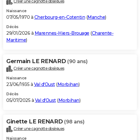
Créer une cagnotte obsèques
City break
Voyage de noces
Climat
Destinations
Voyage nature
Forum
+
PHOTO
Naissance
07/05/1970 à
Cherbourg-en-Cotentin
(
Manche
)
GUIDES D'ACHAT
Décès
29/01/2026 à
Marennes-Hiers-Brouage
(
Charente-
BONS PLANS
Maritime
)
CARTE DE VOEUX
Carte Bonne année
Carte Pâques
Carte de Noël
Carte Saint-Valentin
Carte d'anniversaire
DICTIONNAIRE
Germain LE RENARD
(90 ans)
Créer une cagnotte obsèques
Biographies
Expressions
Dictionnaire
Citations
Proverbes
PROGRAMME TV
Naissance
COPAINS D'AVANT
23/06/1935 à
Val d'Oust
(
Morbihan
)
Décès
Se connecter
Collèges
Universités
Service militaire
S'inscrire
Lycées
Primaires
Entreprises
Avis de recherche
AVIS DE DÉCÈS
05/07/2025 à
Val d'Oust
(
Morbihan
)
FORUM
Lifestyle
Sport
Television
Cinema
Bricolage
Culture
Auto
Voyage
Ginette LE RENARD
(98 ans)
Créer une cagnotte obsèques
Naissance