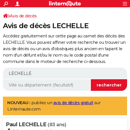
ACTUALITÉS
Connexion
S'inscrire
Avis de décès
Rechercher
Société
Education
Villes
Politique
Faits Divers
Monde
+
SPORT
Avis de décès LECHELLE
Football
Cyclisme
Forum
Coupe du monde 2026
Tennis
Rugby
CULTURE
Accédez gratuitement sur cette page au carnet des décès des
TNT
Cinéma
Musique
Programme TV
Streaming
Sorties cinéma
+
LECHELLE. Vous pouvez affiner votre recherche ou trouver un
FINANCE
avis de décès ou un avis d'obsèques plus ancien en tapant le
Impôts
Immobilier
Banque
Crédit
Retraite
Epargne
Risques naturels par ville
Assurance
AUTO
nom d'un défunt et/ou le nom ou le code postal d'une
commune dans le moteur de recherche ci-dessous.
Réserver un essai
Berlines
Forum auto
Essais
Citadines
SUV
+
HIGH-TECH
Meilleur smartphone
Ordinateurs
Guide high-tech
Mobiles
Internet
Jeux vidéo
+
BRICOLAGE
Aménagement intérieur
Cuisine
Jardinage
+
Forum
Extérieur
Salle de bains
Rangement
WEEK-END
Escapades
Expositions
Week-end nature
Guides de France
Patrimoine
Musées
+
LIFESTYLE
NOUVEAU :
publiez un
avis de décès gratuit
sur
Linternaute.com
Bien-être
Mode
+
Art de vivre
Loisirs
Modes de vie
SANTE
Paul LECHELLE
Guide de la santé
Médicaments
+
Alimentation
Maladies
Sommeil
(83 ans)
VOYAGE