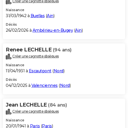
Créer une cagnotte obsèques
City break
Voyage de noces
Climat
Destinations
Voyage nature
Forum
+
PHOTO
Naissance
31/03/1942 à
Buellas
(
Ain
)
GUIDES D'ACHAT
Décès
26/02/2026 à
Ambérieu-en-Bugey
(
Ain
)
BONS PLANS
CARTE DE VOEUX
Renee LECHELLE
(94 ans)
Carte Bonne année
Carte Pâques
Carte de Noël
Carte Saint-Valentin
Carte d'anniversaire
DICTIONNAIRE
Créer une cagnotte obsèques
Biographies
Expressions
Dictionnaire
Citations
Proverbes
PROGRAMME TV
Naissance
11/04/1931 à
Escautpont
(
Nord
)
COPAINS D'AVANT
Décès
04/12/2025 à
Valenciennes
(
Nord
)
Se connecter
Collèges
Universités
Service militaire
S'inscrire
Lycées
Primaires
Entreprises
Avis de recherche
AVIS DE DÉCÈS
FORUM
Jean LECHELLE
(84 ans)
Lifestyle
Sport
Television
Cinema
Bricolage
Culture
Auto
Voyage
Créer une cagnotte obsèques
Naissance
20/01/1941 à
Paris
(
Paris
)