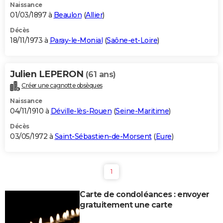
Naissance
01/03/1897 à
Beaulon
(
Allier
)
Décès
18/11/1973 à
Paray-le-Monial
(
Saône-et-Loire
)
Julien LEPERON
(61 ans)
Créer une cagnotte obsèques
Naissance
04/11/1910 à
Déville-lès-Rouen
(
Seine-Maritime
)
Décès
03/05/1972 à
Saint-Sébastien-de-Morsent
(
Eure
)
1
Carte de condoléances : envoyer
gratuitement une carte