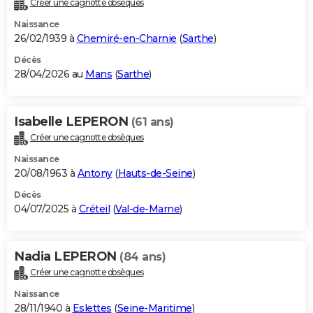
Créer une cagnotte obsèques
City break
Voyage de noces
Climat
Destinations
Voyage nature
Forum
+
PHOTO
Naissance
26/02/1939 à
Chemiré-en-Charnie
(
Sarthe
)
GUIDES D'ACHAT
Décès
28/04/2026 au
Mans
(
Sarthe
)
BONS PLANS
CARTE DE VOEUX
Isabelle LEPERON
(61 ans)
Carte Bonne année
Carte Pâques
Carte de Noël
Carte Saint-Valentin
Carte d'anniversaire
DICTIONNAIRE
Créer une cagnotte obsèques
Biographies
Expressions
Dictionnaire
Citations
Proverbes
PROGRAMME TV
Naissance
20/08/1963 à
Antony
(
Hauts-de-Seine
)
COPAINS D'AVANT
Décès
04/07/2025 à
Créteil
(
Val-de-Marne
)
Se connecter
Collèges
Universités
Service militaire
S'inscrire
Lycées
Primaires
Entreprises
Avis de recherche
AVIS DE DÉCÈS
FORUM
Nadia LEPERON
(84 ans)
Lifestyle
Sport
Television
Cinema
Bricolage
Culture
Auto
Voyage
Créer une cagnotte obsèques
Naissance
28/11/1940 à
Eslettes
(
Seine-Maritime
)