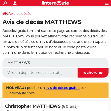
ACTUALITÉS
Connexion
S'inscrire
Avis de décès
Rechercher
Société
Education
Villes
Politique
Faits Divers
Monde
+
SPORT
Avis de décès MATTHEWS
Football
Cyclisme
Forum
Coupe du monde 2026
Tennis
Rugby
CULTURE
Accédez gratuitement sur cette page au carnet des décès des
TNT
Cinéma
Musique
Programme TV
Streaming
Sorties cinéma
+
MATTHEWS. Vous pouvez affiner votre recherche ou trouver
FINANCE
un avis de décès ou un avis d'obsèques plus ancien en tapant
Impôts
Immobilier
Banque
Crédit
Retraite
Epargne
Risques naturels par ville
Assurance
AUTO
le nom d'un défunt et/ou le nom ou le code postal d'une
commune dans le moteur de recherche ci-dessous.
Réserver un essai
Berlines
Forum auto
Essais
Citadines
SUV
+
HIGH-TECH
Meilleur smartphone
Ordinateurs
Guide high-tech
Mobiles
Internet
Jeux vidéo
+
BRICOLAGE
Aménagement intérieur
Cuisine
Jardinage
+
Forum
Extérieur
Salle de bains
Rangement
WEEK-END
Escapades
Expositions
Week-end nature
Guides de France
Patrimoine
Musées
+
LIFESTYLE
NOUVEAU :
publiez un
avis de décès gratuit
sur
Linternaute.com
Bien-être
Mode
+
Art de vivre
Loisirs
Modes de vie
SANTE
Christopher MATTHEWS
Guide de la santé
Médicaments
+
Alimentation
Maladies
Sommeil
(60 ans)
VOYAGE