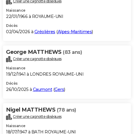
Créer une cagnotte obsèques
City break
Voyage de noces
Climat
Destinations
Voyage nature
Forum
+
PHOTO
Naissance
22/01/1966 à ROYAUME-UNI
GUIDES D'ACHAT
Décès
02/04/2026 à
Gréolières
(
Alpes-Maritimes
)
BONS PLANS
CARTE DE VOEUX
George MATTHEWS
(83 ans)
Carte Bonne année
Carte Pâques
Carte de Noël
Carte Saint-Valentin
Carte d'anniversaire
DICTIONNAIRE
Créer une cagnotte obsèques
Biographies
Expressions
Dictionnaire
Citations
Proverbes
PROGRAMME TV
Naissance
19/12/1941 à LONDRES ROYAUME-UNI
COPAINS D'AVANT
Décès
26/10/2025 à
Caumont
(
Gers
)
Se connecter
Collèges
Universités
Service militaire
S'inscrire
Lycées
Primaires
Entreprises
Avis de recherche
AVIS DE DÉCÈS
FORUM
Nigel MATTHEWS
(78 ans)
Lifestyle
Sport
Television
Cinema
Bricolage
Culture
Auto
Voyage
Créer une cagnotte obsèques
Naissance
18/07/1947 à BATH ROYAUME-UNI