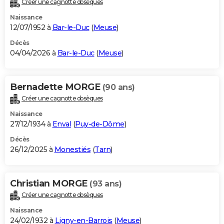
Créer une cagnotte obsèques
City break
Voyage de noces
Climat
Destinations
Voyage nature
Forum
+
PHOTO
Naissance
12/07/1952 à
Bar-le-Duc
(
Meuse
)
GUIDES D'ACHAT
Décès
04/04/2026 à
Bar-le-Duc
(
Meuse
)
BONS PLANS
CARTE DE VOEUX
Bernadette MORGE
(90 ans)
Carte Bonne année
Carte Pâques
Carte de Noël
Carte Saint-Valentin
Carte d'anniversaire
DICTIONNAIRE
Créer une cagnotte obsèques
Biographies
Expressions
Dictionnaire
Citations
Proverbes
PROGRAMME TV
Naissance
27/12/1934 à
Enval
(
Puy-de-Dôme
)
COPAINS D'AVANT
Décès
26/12/2025 à
Monestiés
(
Tarn
)
Se connecter
Collèges
Universités
Service militaire
S'inscrire
Lycées
Primaires
Entreprises
Avis de recherche
AVIS DE DÉCÈS
FORUM
Christian MORGE
(93 ans)
Lifestyle
Sport
Television
Cinema
Bricolage
Culture
Auto
Voyage
Créer une cagnotte obsèques
Naissance
24/02/1932 à
Ligny-en-Barrois
(
Meuse
)