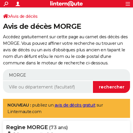
ACTUALITÉS
Connexion
S'inscrire
Avis de décès
Rechercher
Société
Education
Villes
Politique
Faits Divers
Monde
+
SPORT
Avis de décès MORGE
Football
Cyclisme
Forum
Coupe du monde 2026
Tennis
Rugby
CULTURE
Accédez gratuitement sur cette page au carnet des décès des
TNT
Cinéma
Musique
Programme TV
Streaming
Sorties cinéma
+
MORGE. Vous pouvez affiner votre recherche ou trouver un
FINANCE
avis de décès ou un avis d'obsèques plus ancien en tapant le
Impôts
Immobilier
Banque
Crédit
Retraite
Epargne
Risques naturels par ville
Assurance
AUTO
nom d'un défunt et/ou le nom ou le code postal d'une
commune dans le moteur de recherche ci-dessous.
Réserver un essai
Berlines
Forum auto
Essais
Citadines
SUV
+
HIGH-TECH
Meilleur smartphone
Ordinateurs
Guide high-tech
Mobiles
Internet
Jeux vidéo
+
BRICOLAGE
Aménagement intérieur
Cuisine
Jardinage
+
Forum
Extérieur
Salle de bains
Rangement
WEEK-END
Escapades
Expositions
Week-end nature
Guides de France
Patrimoine
Musées
+
LIFESTYLE
NOUVEAU :
publiez un
avis de décès gratuit
sur
Linternaute.com
Bien-être
Mode
+
Art de vivre
Loisirs
Modes de vie
SANTE
Regine MORGE
Guide de la santé
Médicaments
+
Alimentation
Maladies
Sommeil
(73 ans)
VOYAGE