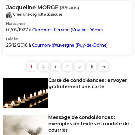
Jacqueline MORGE
(89 ans)
Créer une cagnotte obsèques
Naissance
01/05/1927 à
Clermont-Ferrand
(
Puy-de-Dôme
)
Décès
25/12/2016 à
Cournon-d'Auvergne
(
Puy-de-Dôme
)
1
2
3
4
5
6
Carte de condoléances : envoyer
gratuitement une carte
Message de condoléances :
exemples de textes et modèle de
courrier