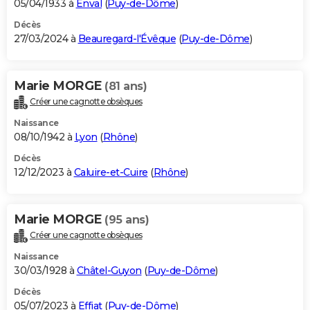
05/04/1933 à
Enval
(
Puy-de-Dôme
)
Décès
27/03/2024 à
Beauregard-l'Évêque
(
Puy-de-Dôme
)
Marie MORGE
(81 ans)
Créer une cagnotte obsèques
Naissance
08/10/1942 à
Lyon
(
Rhône
)
Décès
12/12/2023 à
Caluire-et-Cuire
(
Rhône
)
Marie MORGE
(95 ans)
Créer une cagnotte obsèques
Naissance
30/03/1928 à
Châtel-Guyon
(
Puy-de-Dôme
)
Décès
05/07/2023 à
Effiat
(
Puy-de-Dôme
)