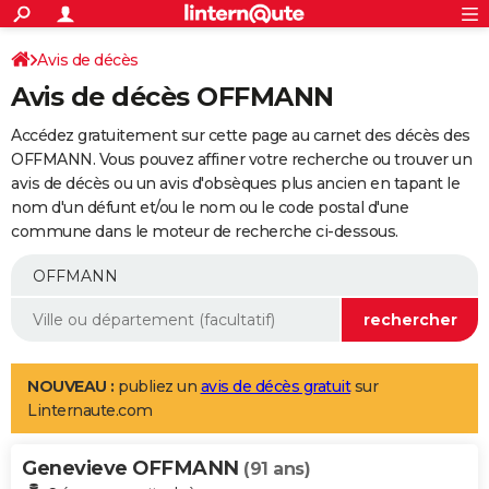
ACTUALITÉS
Connexion
S'inscrire
Avis de décès
Rechercher
Société
Education
Villes
Politique
Faits Divers
Monde
+
SPORT
Avis de décès OFFMANN
Football
Cyclisme
Forum
Coupe du monde 2026
Tennis
Rugby
CULTURE
Accédez gratuitement sur cette page au carnet des décès des
TNT
Cinéma
Musique
Programme TV
Streaming
Sorties cinéma
+
OFFMANN. Vous pouvez affiner votre recherche ou trouver un
FINANCE
avis de décès ou un avis d'obsèques plus ancien en tapant le
Impôts
Immobilier
Banque
Crédit
Retraite
Epargne
Risques naturels par ville
Assurance
AUTO
nom d'un défunt et/ou le nom ou le code postal d'une
commune dans le moteur de recherche ci-dessous.
Réserver un essai
Berlines
Forum auto
Essais
Citadines
SUV
+
HIGH-TECH
Meilleur smartphone
Ordinateurs
Guide high-tech
Mobiles
Internet
Jeux vidéo
+
BRICOLAGE
Aménagement intérieur
Cuisine
Jardinage
+
Forum
Extérieur
Salle de bains
Rangement
WEEK-END
Escapades
Expositions
Week-end nature
Guides de France
Patrimoine
Musées
+
LIFESTYLE
NOUVEAU :
publiez un
avis de décès gratuit
sur
Linternaute.com
Bien-être
Mode
+
Art de vivre
Loisirs
Modes de vie
SANTE
Genevieve OFFMANN
Guide de la santé
Médicaments
+
Alimentation
Maladies
Sommeil
(91 ans)
VOYAGE