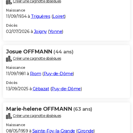
Créer une cagnotte obsèques
City break
Voyage de noces
Climat
Destinations
Voyage nature
Forum
+
PHOTO
Naissance
11/09/1934 à
Triguères
(
Loiret
)
GUIDES D'ACHAT
Décès
02/07/2026 à
Joigny
(
Yonne
)
BONS PLANS
CARTE DE VOEUX
Josue OFFMANN
(44 ans)
Carte Bonne année
Carte Pâques
Carte de Noël
Carte Saint-Valentin
Carte d'anniversaire
DICTIONNAIRE
Créer une cagnotte obsèques
Biographies
Expressions
Dictionnaire
Citations
Proverbes
PROGRAMME TV
Naissance
11/09/1981 à
Riom
(
Puy-de-Dôme
)
COPAINS D'AVANT
Décès
13/09/2025 à
Cébazat
(
Puy-de-Dôme
)
Se connecter
Collèges
Universités
Service militaire
S'inscrire
Lycées
Primaires
Entreprises
Avis de recherche
AVIS DE DÉCÈS
FORUM
Marie-helene OFFMANN
(63 ans)
Lifestyle
Sport
Television
Cinema
Bricolage
Culture
Auto
Voyage
Créer une cagnotte obsèques
Naissance
08/05/1959 à
Sainte-Foy-la-Grande
(
Gironde
)