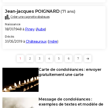
Jean-jacques POIGNARD
(71 ans)
Créer une cagnotte obsèques
Naissance
18/01/1948 à
Piney
(
Aube
)
Décès
31/05/2019 à
Châteauroux
(
Indre
)
1
2
3
4
5
6
7
Carte de condoléances : envoyer
gratuitement une carte
Message de condoléances :
exemples de textes et modèle de