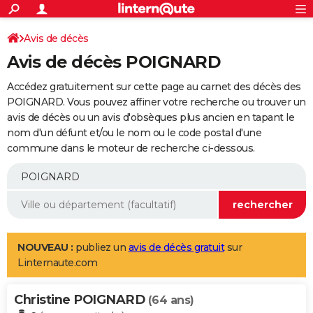
ACTUALITÉS
Connexion
S'inscrire
Avis de décès
Rechercher
Société
Education
Villes
Politique
Faits Divers
Monde
+
SPORT
Avis de décès POIGNARD
Football
Cyclisme
Forum
Coupe du monde 2026
Tennis
Rugby
CULTURE
Accédez gratuitement sur cette page au carnet des décès des
TNT
Cinéma
Musique
Programme TV
Streaming
Sorties cinéma
+
POIGNARD. Vous pouvez affiner votre recherche ou trouver un
FINANCE
avis de décès ou un avis d'obsèques plus ancien en tapant le
Impôts
Immobilier
Banque
Crédit
Retraite
Epargne
Risques naturels par ville
Assurance
AUTO
nom d'un défunt et/ou le nom ou le code postal d'une
commune dans le moteur de recherche ci-dessous.
Réserver un essai
Berlines
Forum auto
Essais
Citadines
SUV
+
HIGH-TECH
Meilleur smartphone
Ordinateurs
Guide high-tech
Mobiles
Internet
Jeux vidéo
+
BRICOLAGE
Aménagement intérieur
Cuisine
Jardinage
+
Forum
Extérieur
Salle de bains
Rangement
WEEK-END
Escapades
Expositions
Week-end nature
Guides de France
Patrimoine
Musées
+
LIFESTYLE
NOUVEAU :
publiez un
avis de décès gratuit
sur
Linternaute.com
Bien-être
Mode
+
Art de vivre
Loisirs
Modes de vie
SANTE
Christine POIGNARD
Guide de la santé
Médicaments
+
Alimentation
Maladies
Sommeil
(64 ans)
VOYAGE