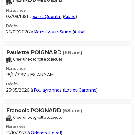
Créer une cagnotte obsèques
City break
Voyage de noces
Climat
Destinations
Voyage nature
Forum
+
PHOTO
Naissance
03/09/1961 à
Saint-Quentin
(
Aisne
)
GUIDES D'ACHAT
Décès
22/07/2026 à
Romilly-sur-Seine
(
Aube
)
BONS PLANS
CARTE DE VOEUX
Paulette POIGNARD
(88 ans)
Carte Bonne année
Carte Pâques
Carte de Noël
Carte Saint-Valentin
Carte d'anniversaire
DICTIONNAIRE
Créer une cagnotte obsèques
Biographies
Expressions
Dictionnaire
Citations
Proverbes
PROGRAMME TV
Naissance
18/11/1937 à EX-ANNAM
COPAINS D'AVANT
Décès
25/05/2026 à
Foulayronnes
(
Lot-et-Garonne
)
Se connecter
Collèges
Universités
Service militaire
S'inscrire
Lycées
Primaires
Entreprises
Avis de recherche
AVIS DE DÉCÈS
FORUM
Francois POIGNARD
(68 ans)
Lifestyle
Sport
Television
Cinema
Bricolage
Culture
Auto
Voyage
Créer une cagnotte obsèques
Naissance
15/10/1957 à
Orléans
(
Loiret
)