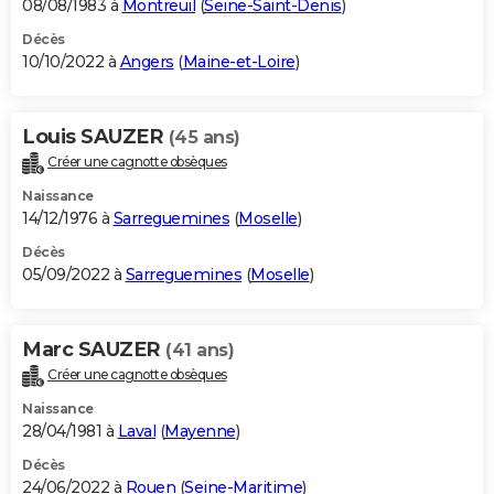
08/08/1983 à
Montreuil
(
Seine-Saint-Denis
)
Décès
10/10/2022 à
Angers
(
Maine-et-Loire
)
Louis SAUZER
(45 ans)
Créer une cagnotte obsèques
Naissance
14/12/1976 à
Sarreguemines
(
Moselle
)
Décès
05/09/2022 à
Sarreguemines
(
Moselle
)
Marc SAUZER
(41 ans)
Créer une cagnotte obsèques
Naissance
28/04/1981 à
Laval
(
Mayenne
)
Décès
24/06/2022 à
Rouen
(
Seine-Maritime
)