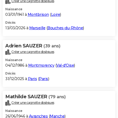
Créer une cagnotte obsèques
City break
Voyage de noces
Climat
Destinations
Voyage nature
Forum
+
PHOTO
Naissance
03/01/1941 à
Montbrison
(
Loire
)
GUIDES D'ACHAT
Décès
13/03/2026 à
Marseille
(
Bouches-du-Rhône
)
BONS PLANS
CARTE DE VOEUX
Adrien SAUZER
(39 ans)
Carte Bonne année
Carte Pâques
Carte de Noël
Carte Saint-Valentin
Carte d'anniversaire
DICTIONNAIRE
Créer une cagnotte obsèques
Biographies
Expressions
Dictionnaire
Citations
Proverbes
PROGRAMME TV
Naissance
04/12/1986 à
Montmorency
(
Val-d'Oise
)
COPAINS D'AVANT
Décès
31/12/2025 à
Paris
(
Paris
)
Se connecter
Collèges
Universités
Service militaire
S'inscrire
Lycées
Primaires
Entreprises
Avis de recherche
AVIS DE DÉCÈS
FORUM
Mathilde SAUZER
(79 ans)
Lifestyle
Sport
Television
Cinema
Bricolage
Culture
Auto
Voyage
Créer une cagnotte obsèques
Naissance
26/06/1946 à
Avranches
(
Manche
)