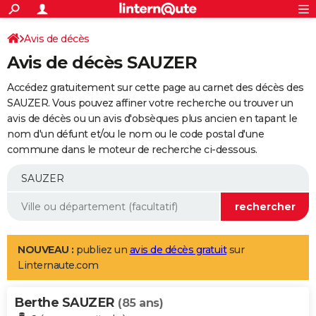
ACTUALITÉS
Connexion
S'inscrire
Avis de décès
Rechercher
Société
Education
Villes
Politique
Faits Divers
Monde
+
SPORT
Avis de décès SAUZER
Football
Cyclisme
Forum
Coupe du monde 2026
Tennis
Rugby
CULTURE
Accédez gratuitement sur cette page au carnet des décès des
TNT
Cinéma
Musique
Programme TV
Streaming
Sorties cinéma
+
SAUZER. Vous pouvez affiner votre recherche ou trouver un
FINANCE
avis de décès ou un avis d'obsèques plus ancien en tapant le
Impôts
Immobilier
Banque
Crédit
Retraite
Epargne
Risques naturels par ville
Assurance
AUTO
nom d'un défunt et/ou le nom ou le code postal d'une
commune dans le moteur de recherche ci-dessous.
Réserver un essai
Berlines
Forum auto
Essais
Citadines
SUV
+
HIGH-TECH
Meilleur smartphone
Ordinateurs
Guide high-tech
Mobiles
Internet
Jeux vidéo
+
BRICOLAGE
Aménagement intérieur
Cuisine
Jardinage
+
Forum
Extérieur
Salle de bains
Rangement
WEEK-END
Escapades
Expositions
Week-end nature
Guides de France
Patrimoine
Musées
+
LIFESTYLE
NOUVEAU :
publiez un
avis de décès gratuit
sur
Linternaute.com
Bien-être
Mode
+
Art de vivre
Loisirs
Modes de vie
SANTE
Berthe SAUZER
Guide de la santé
Médicaments
+
Alimentation
Maladies
Sommeil
(85 ans)
VOYAGE