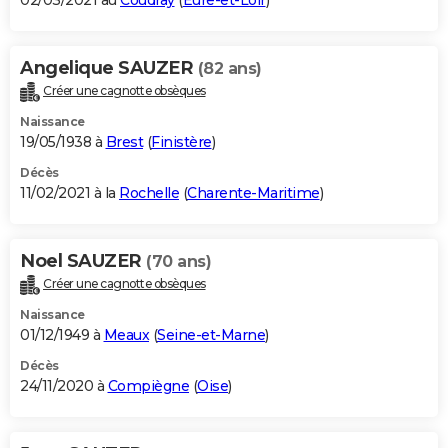
02/03/2021 au
Coudray
(
Eure-et-Loir
)
Angelique SAUZER
(82 ans)
Créer une cagnotte obsèques
Naissance
19/05/1938 à
Brest
(
Finistère
)
Décès
11/02/2021 à la
Rochelle
(
Charente-Maritime
)
Noel SAUZER
(70 ans)
Créer une cagnotte obsèques
Naissance
01/12/1949 à
Meaux
(
Seine-et-Marne
)
Décès
24/11/2020 à
Compiègne
(
Oise
)