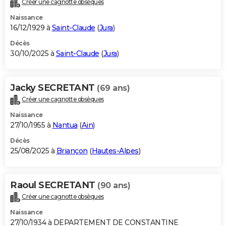
Créer une cagnotte obsèques
City break
Voyage de noces
Climat
Destinations
Voyage nature
Forum
+
PHOTO
Naissance
16/12/1929 à
Saint-Claude
(
Jura
)
GUIDES D'ACHAT
Décès
30/10/2025 à
Saint-Claude
(
Jura
)
BONS PLANS
CARTE DE VOEUX
Jacky SECRETANT
(69 ans)
Carte Bonne année
Carte Pâques
Carte de Noël
Carte Saint-Valentin
Carte d'anniversaire
DICTIONNAIRE
Créer une cagnotte obsèques
Biographies
Expressions
Dictionnaire
Citations
Proverbes
PROGRAMME TV
Naissance
27/10/1955 à
Nantua
(
Ain
)
COPAINS D'AVANT
Décès
25/08/2025 à
Briançon
(
Hautes-Alpes
)
Se connecter
Collèges
Universités
Service militaire
S'inscrire
Lycées
Primaires
Entreprises
Avis de recherche
AVIS DE DÉCÈS
FORUM
Raoul SECRETANT
(90 ans)
Lifestyle
Sport
Television
Cinema
Bricolage
Culture
Auto
Voyage
Créer une cagnotte obsèques
Naissance
27/10/1934 à DEPARTEMENT DE CONSTANTINE