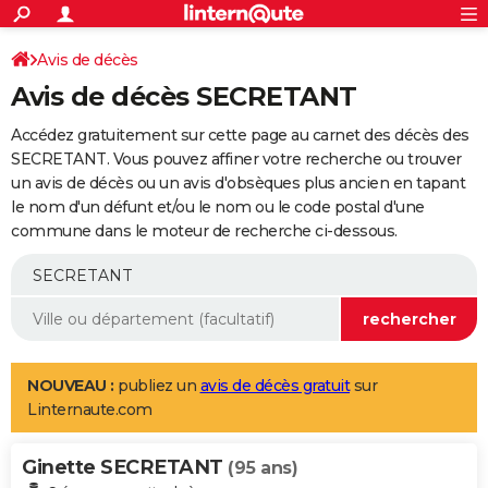
ACTUALITÉS
Connexion
S'inscrire
Avis de décès
Rechercher
Société
Education
Villes
Politique
Faits Divers
Monde
+
SPORT
Avis de décès SECRETANT
Football
Cyclisme
Forum
Coupe du monde 2026
Tennis
Rugby
CULTURE
Accédez gratuitement sur cette page au carnet des décès des
TNT
Cinéma
Musique
Programme TV
Streaming
Sorties cinéma
+
SECRETANT. Vous pouvez affiner votre recherche ou trouver
FINANCE
un avis de décès ou un avis d'obsèques plus ancien en tapant
Impôts
Immobilier
Banque
Crédit
Retraite
Epargne
Risques naturels par ville
Assurance
AUTO
le nom d'un défunt et/ou le nom ou le code postal d'une
commune dans le moteur de recherche ci-dessous.
Réserver un essai
Berlines
Forum auto
Essais
Citadines
SUV
+
HIGH-TECH
Meilleur smartphone
Ordinateurs
Guide high-tech
Mobiles
Internet
Jeux vidéo
+
BRICOLAGE
Aménagement intérieur
Cuisine
Jardinage
+
Forum
Extérieur
Salle de bains
Rangement
WEEK-END
Escapades
Expositions
Week-end nature
Guides de France
Patrimoine
Musées
+
LIFESTYLE
NOUVEAU :
publiez un
avis de décès gratuit
sur
Linternaute.com
Bien-être
Mode
+
Art de vivre
Loisirs
Modes de vie
SANTE
Ginette SECRETANT
Guide de la santé
Médicaments
+
Alimentation
Maladies
Sommeil
(95 ans)
VOYAGE