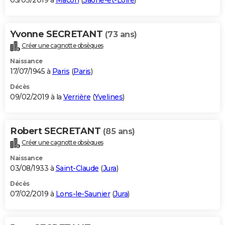
05/03/2019 à
Mâcon
(
Saône-et-Loire
)
Yvonne SECRETANT
(73 ans)
Créer une cagnotte obsèques
Naissance
17/07/1945 à
Paris
(
Paris
)
Décès
09/02/2019 à la
Verrière
(
Yvelines
)
Robert SECRETANT
(85 ans)
Créer une cagnotte obsèques
Naissance
03/08/1933 à
Saint-Claude
(
Jura
)
Décès
07/02/2019 à
Lons-le-Saunier
(
Jura
)