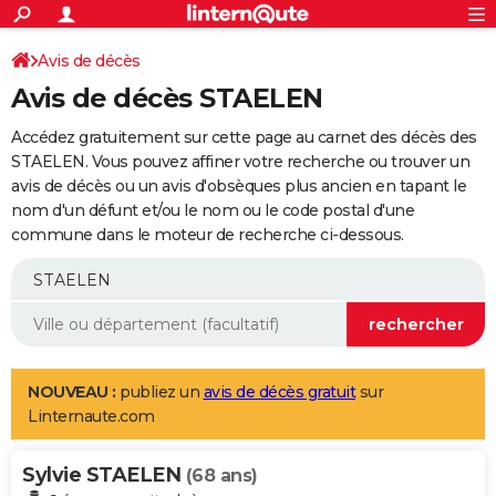
ACTUALITÉS
Connexion
S'inscrire
Avis de décès
Rechercher
Société
Education
Villes
Politique
Faits Divers
Monde
+
SPORT
Avis de décès STAELEN
Football
Cyclisme
Forum
Coupe du monde 2026
Tennis
Rugby
CULTURE
Accédez gratuitement sur cette page au carnet des décès des
TNT
Cinéma
Musique
Programme TV
Streaming
Sorties cinéma
+
STAELEN. Vous pouvez affiner votre recherche ou trouver un
FINANCE
avis de décès ou un avis d'obsèques plus ancien en tapant le
Impôts
Immobilier
Banque
Crédit
Retraite
Epargne
Risques naturels par ville
Assurance
AUTO
nom d'un défunt et/ou le nom ou le code postal d'une
commune dans le moteur de recherche ci-dessous.
Réserver un essai
Berlines
Forum auto
Essais
Citadines
SUV
+
HIGH-TECH
Meilleur smartphone
Ordinateurs
Guide high-tech
Mobiles
Internet
Jeux vidéo
+
BRICOLAGE
Aménagement intérieur
Cuisine
Jardinage
+
Forum
Extérieur
Salle de bains
Rangement
WEEK-END
Escapades
Expositions
Week-end nature
Guides de France
Patrimoine
Musées
+
LIFESTYLE
NOUVEAU :
publiez un
avis de décès gratuit
sur
Linternaute.com
Bien-être
Mode
+
Art de vivre
Loisirs
Modes de vie
SANTE
Sylvie STAELEN
Guide de la santé
Médicaments
+
Alimentation
Maladies
Sommeil
(68 ans)
VOYAGE