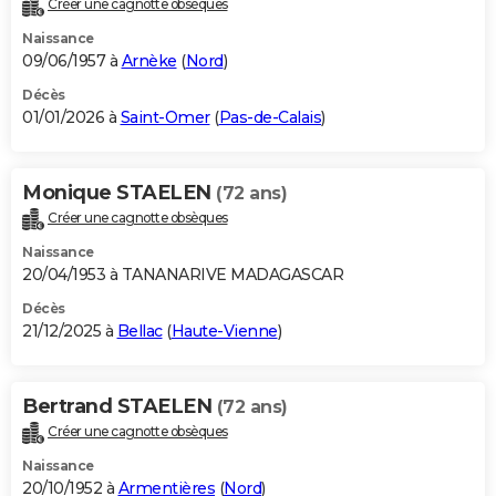
Créer une cagnotte obsèques
City break
Voyage de noces
Climat
Destinations
Voyage nature
Forum
+
PHOTO
Naissance
09/06/1957 à
Arnèke
(
Nord
)
GUIDES D'ACHAT
Décès
01/01/2026 à
Saint-Omer
(
Pas-de-Calais
)
BONS PLANS
CARTE DE VOEUX
Monique STAELEN
(72 ans)
Carte Bonne année
Carte Pâques
Carte de Noël
Carte Saint-Valentin
Carte d'anniversaire
DICTIONNAIRE
Créer une cagnotte obsèques
Biographies
Expressions
Dictionnaire
Citations
Proverbes
PROGRAMME TV
Naissance
20/04/1953 à TANANARIVE MADAGASCAR
COPAINS D'AVANT
Décès
21/12/2025 à
Bellac
(
Haute-Vienne
)
Se connecter
Collèges
Universités
Service militaire
S'inscrire
Lycées
Primaires
Entreprises
Avis de recherche
AVIS DE DÉCÈS
FORUM
Bertrand STAELEN
(72 ans)
Lifestyle
Sport
Television
Cinema
Bricolage
Culture
Auto
Voyage
Créer une cagnotte obsèques
Naissance
20/10/1952 à
Armentières
(
Nord
)