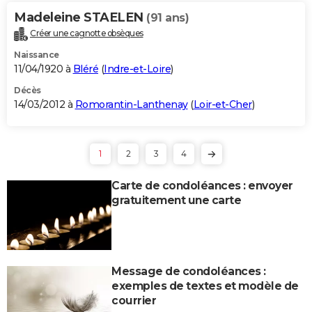
Madeleine STAELEN
(91 ans)
Créer une cagnotte obsèques
Naissance
11/04/1920 à
Bléré
(
Indre-et-Loire
)
Décès
14/03/2012 à
Romorantin-Lanthenay
(
Loir-et-Cher
)
1
2
3
4
Carte de condoléances : envoyer
gratuitement une carte
Message de condoléances :
exemples de textes et modèle de
courrier