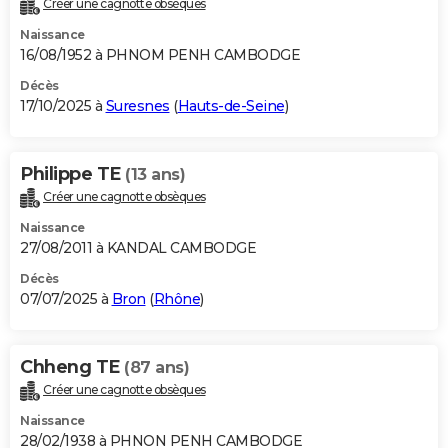
Créer une cagnotte obsèques
City break
Voyage de noces
Climat
Destinations
Voyage nature
Forum
+
PHOTO
Naissance
16/08/1952 à PHNOM PENH CAMBODGE
GUIDES D'ACHAT
Décès
17/10/2025 à
Suresnes
(
Hauts-de-Seine
)
BONS PLANS
CARTE DE VOEUX
Philippe TE
(13 ans)
Carte Bonne année
Carte Pâques
Carte de Noël
Carte Saint-Valentin
Carte d'anniversaire
DICTIONNAIRE
Créer une cagnotte obsèques
Biographies
Expressions
Dictionnaire
Citations
Proverbes
PROGRAMME TV
Naissance
27/08/2011 à KANDAL CAMBODGE
COPAINS D'AVANT
Décès
07/07/2025 à
Bron
(
Rhône
)
Se connecter
Collèges
Universités
Service militaire
S'inscrire
Lycées
Primaires
Entreprises
Avis de recherche
AVIS DE DÉCÈS
FORUM
Chheng TE
(87 ans)
Lifestyle
Sport
Television
Cinema
Bricolage
Culture
Auto
Voyage
Créer une cagnotte obsèques
Naissance
28/02/1938 à PHNON PENH CAMBODGE