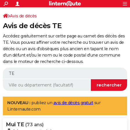
ACTUALITÉS
Connexion
S'inscrire
Avis de décès
Rechercher
Société
Education
Villes
Politique
Faits Divers
Monde
+
SPORT
Avis de décès TE
Football
Cyclisme
Forum
Coupe du monde 2026
Tennis
Rugby
CULTURE
Accédez gratuitement sur cette page au carnet des décès des
TNT
Cinéma
Musique
Programme TV
Streaming
Sorties cinéma
+
TE. Vous pouvez affiner votre recherche ou trouver un avis de
FINANCE
décès ou un avis d'obsèques plus ancien en tapant le nom
Impôts
Immobilier
Banque
Crédit
Retraite
Epargne
Risques naturels par ville
Assurance
AUTO
d'un défunt et/ou le nom ou le code postal d'une commune
dans le moteur de recherche ci-dessous.
Réserver un essai
Berlines
Forum auto
Essais
Citadines
SUV
+
HIGH-TECH
Meilleur smartphone
Ordinateurs
Guide high-tech
Mobiles
Internet
Jeux vidéo
+
BRICOLAGE
Aménagement intérieur
Cuisine
Jardinage
+
Forum
Extérieur
Salle de bains
Rangement
WEEK-END
Escapades
Expositions
Week-end nature
Guides de France
Patrimoine
Musées
+
LIFESTYLE
NOUVEAU :
publiez un
avis de décès gratuit
sur
Linternaute.com
Bien-être
Mode
+
Art de vivre
Loisirs
Modes de vie
SANTE
Mui TE
Guide de la santé
Médicaments
+
Alimentation
Maladies
Sommeil
(73 ans)
VOYAGE