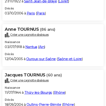
27/11/1922 à
Saint-Jean-de-Braye
(
Loiret
)
Décès
03/10/2006 à
Paris
(
Paris
)
Anne TOURNUS
(86 ans)
Créer une cagnotte obsèques
Naissance
03/07/1918 à
Nantua
(
Ain
)
Décès
12/04/2005 à
Ouroux-sur-Saône
(
Saône-et-Loire
)
Jacques TOURNUS
(60 ans)
Créer une cagnotte obsèques
Naissance
11/07/1944 à
Thizy-les-Bourgs
(
Rhône
)
Décès
18/09/2004 à
Oullins-Pierre-Bénite
(
Rhône
)