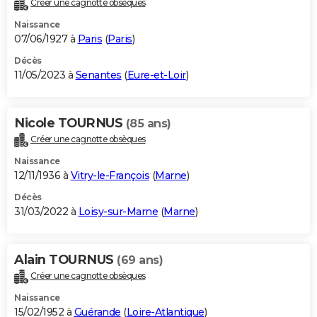
Créer une cagnotte obsèques
City break
Voyage de noces
Climat
Destinations
Voyage nature
Forum
+
PHOTO
Naissance
07/06/1927 à
Paris
(
Paris
)
GUIDES D'ACHAT
Décès
11/05/2023 à
Senantes
(
Eure-et-Loir
)
BONS PLANS
CARTE DE VOEUX
Nicole TOURNUS
(85 ans)
Carte Bonne année
Carte Pâques
Carte de Noël
Carte Saint-Valentin
Carte d'anniversaire
DICTIONNAIRE
Créer une cagnotte obsèques
Biographies
Expressions
Dictionnaire
Citations
Proverbes
PROGRAMME TV
Naissance
12/11/1936 à
Vitry-le-François
(
Marne
)
COPAINS D'AVANT
Décès
31/03/2022 à
Loisy-sur-Marne
(
Marne
)
Se connecter
Collèges
Universités
Service militaire
S'inscrire
Lycées
Primaires
Entreprises
Avis de recherche
AVIS DE DÉCÈS
FORUM
Alain TOURNUS
(69 ans)
Lifestyle
Sport
Television
Cinema
Bricolage
Culture
Auto
Voyage
Créer une cagnotte obsèques
Naissance
15/02/1952 à
Guérande
(
Loire-Atlantique
)