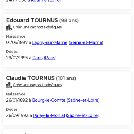
24/11/1998 à
Roanne
(
Loire
)
Edouard TOURNUS
(98 ans)
Créer une cagnotte obsèques
Naissance
01/05/1897 à
Lagny-sur-Marne
(
Seine-et-Marne
)
Décès
29/07/1995 à
Paris
(
Paris
)
Claudia TOURNUS
(101 ans)
Créer une cagnotte obsèques
Naissance
26/01/1892 à
Bourg-le-Comte
(
Saône-et-Loire
)
Décès
26/09/1993 à
Paray-le-Monial
(
Saône-et-Loire
)