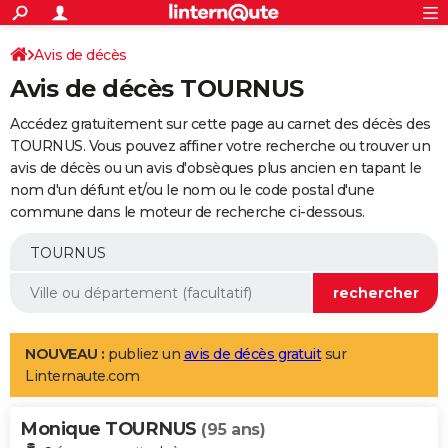
ACTUALITÉS
Connexion
S'inscrire
Avis de décès
Rechercher
Société
Education
Villes
Politique
Faits Divers
Monde
+
SPORT
Avis de décès TOURNUS
Football
Cyclisme
Forum
Coupe du monde 2026
Tennis
Rugby
CULTURE
Accédez gratuitement sur cette page au carnet des décès des
TNT
Cinéma
Musique
Programme TV
Streaming
Sorties cinéma
+
TOURNUS. Vous pouvez affiner votre recherche ou trouver un
FINANCE
avis de décès ou un avis d'obsèques plus ancien en tapant le
Impôts
Immobilier
Banque
Crédit
Retraite
Epargne
Risques naturels par ville
Assurance
AUTO
nom d'un défunt et/ou le nom ou le code postal d'une
commune dans le moteur de recherche ci-dessous.
Réserver un essai
Berlines
Forum auto
Essais
Citadines
SUV
+
HIGH-TECH
Meilleur smartphone
Ordinateurs
Guide high-tech
Mobiles
Internet
Jeux vidéo
+
BRICOLAGE
Aménagement intérieur
Cuisine
Jardinage
+
Forum
Extérieur
Salle de bains
Rangement
WEEK-END
Escapades
Expositions
Week-end nature
Guides de France
Patrimoine
Musées
+
LIFESTYLE
NOUVEAU :
publiez un
avis de décès gratuit
sur
Linternaute.com
Bien-être
Mode
+
Art de vivre
Loisirs
Modes de vie
SANTE
Monique TOURNUS
Guide de la santé
Médicaments
+
Alimentation
Maladies
Sommeil
(95 ans)
VOYAGE