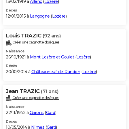
13/02/1919 à
Allenc
(
Lozère
)
Décès
12/01/2015 à
Langogne
(
Lozère
)
Louis TRAZIC
(92 ans)
Créer une cagnotte obsèques
Naissance
26/10/1921 à
Mont Lozère et Goulet
(
Lozère
)
Décès
20/10/2014 à
Châteauneuf-de-Randon
(
Lozère
)
Jean TRAZIC
(71 ans)
Créer une cagnotte obsèques
Naissance
22/11/1942 à
Garons
(
Gard
)
Décès
10/05/2014 à
Nîmes
(
Gard
)