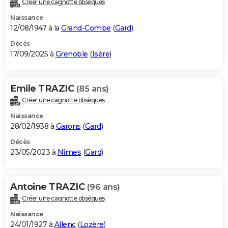
Créer une cagnotte obsèques
City break
Voyage de noces
Climat
Destinations
Voyage nature
Forum
+
PHOTO
Naissance
12/08/1947 à la
Grand-Combe
(
Gard
)
GUIDES D'ACHAT
Décès
17/09/2025 à
Grenoble
(
Isère
)
BONS PLANS
CARTE DE VOEUX
Emile TRAZIC
(85 ans)
Carte Bonne année
Carte Pâques
Carte de Noël
Carte Saint-Valentin
Carte d'anniversaire
DICTIONNAIRE
Créer une cagnotte obsèques
Biographies
Expressions
Dictionnaire
Citations
Proverbes
PROGRAMME TV
Naissance
28/02/1938 à
Garons
(
Gard
)
COPAINS D'AVANT
Décès
23/05/2023 à
Nîmes
(
Gard
)
Se connecter
Collèges
Universités
Service militaire
S'inscrire
Lycées
Primaires
Entreprises
Avis de recherche
AVIS DE DÉCÈS
FORUM
Antoine TRAZIC
(96 ans)
Lifestyle
Sport
Television
Cinema
Bricolage
Culture
Auto
Voyage
Créer une cagnotte obsèques
Naissance
24/01/1927 à
Allenc
(
Lozère
)