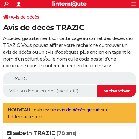
ACTUALITÉS
Connexion
S'inscrire
Avis de décès
Rechercher
Société
Education
Villes
Politique
Faits Divers
Monde
+
SPORT
Avis de décès TRAZIC
Football
Cyclisme
Forum
Coupe du monde 2026
Tennis
Rugby
CULTURE
Accédez gratuitement sur cette page au carnet des décès des
TNT
Cinéma
Musique
Programme TV
Streaming
Sorties cinéma
+
TRAZIC. Vous pouvez affiner votre recherche ou trouver un
FINANCE
avis de décès ou un avis d'obsèques plus ancien en tapant le
Impôts
Immobilier
Banque
Crédit
Retraite
Epargne
Risques naturels par ville
Assurance
AUTO
nom d'un défunt et/ou le nom ou le code postal d'une
commune dans le moteur de recherche ci-dessous.
Réserver un essai
Berlines
Forum auto
Essais
Citadines
SUV
+
HIGH-TECH
Meilleur smartphone
Ordinateurs
Guide high-tech
Mobiles
Internet
Jeux vidéo
+
BRICOLAGE
Aménagement intérieur
Cuisine
Jardinage
+
Forum
Extérieur
Salle de bains
Rangement
WEEK-END
Escapades
Expositions
Week-end nature
Guides de France
Patrimoine
Musées
+
LIFESTYLE
NOUVEAU :
publiez un
avis de décès gratuit
sur
Linternaute.com
Bien-être
Mode
+
Art de vivre
Loisirs
Modes de vie
SANTE
Elisabeth TRAZIC
Guide de la santé
Médicaments
+
Alimentation
Maladies
Sommeil
(78 ans)
VOYAGE