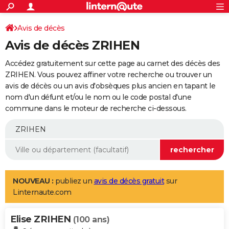
ACTUALITÉS
Connexion
S'inscrire
Avis de décès
Rechercher
Société
Education
Villes
Politique
Faits Divers
Monde
+
SPORT
Avis de décès ZRIHEN
Football
Cyclisme
Forum
Coupe du monde 2026
Tennis
Rugby
CULTURE
Accédez gratuitement sur cette page au carnet des décès des
TNT
Cinéma
Musique
Programme TV
Streaming
Sorties cinéma
+
ZRIHEN. Vous pouvez affiner votre recherche ou trouver un
FINANCE
avis de décès ou un avis d'obsèques plus ancien en tapant le
Impôts
Immobilier
Banque
Crédit
Retraite
Epargne
Risques naturels par ville
Assurance
AUTO
nom d'un défunt et/ou le nom ou le code postal d'une
commune dans le moteur de recherche ci-dessous.
Réserver un essai
Berlines
Forum auto
Essais
Citadines
SUV
+
HIGH-TECH
Meilleur smartphone
Ordinateurs
Guide high-tech
Mobiles
Internet
Jeux vidéo
+
BRICOLAGE
Aménagement intérieur
Cuisine
Jardinage
+
Forum
Extérieur
Salle de bains
Rangement
WEEK-END
Escapades
Expositions
Week-end nature
Guides de France
Patrimoine
Musées
+
LIFESTYLE
NOUVEAU :
publiez un
avis de décès gratuit
sur
Linternaute.com
Bien-être
Mode
+
Art de vivre
Loisirs
Modes de vie
SANTE
Elise ZRIHEN
Guide de la santé
Médicaments
+
Alimentation
Maladies
Sommeil
(100 ans)
VOYAGE