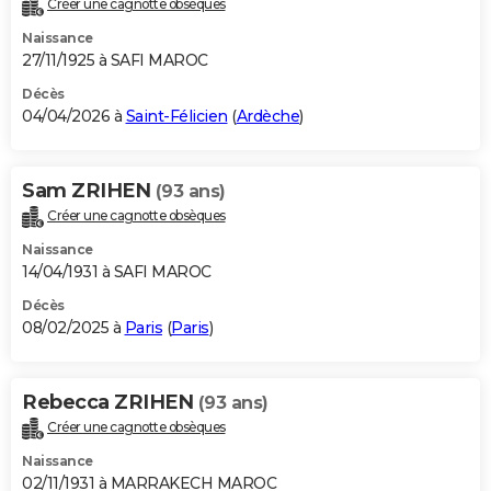
Créer une cagnotte obsèques
City break
Voyage de noces
Climat
Destinations
Voyage nature
Forum
+
PHOTO
Naissance
27/11/1925 à SAFI MAROC
GUIDES D'ACHAT
Décès
04/04/2026 à
Saint-Félicien
(
Ardèche
)
BONS PLANS
CARTE DE VOEUX
Sam ZRIHEN
(93 ans)
Carte Bonne année
Carte Pâques
Carte de Noël
Carte Saint-Valentin
Carte d'anniversaire
DICTIONNAIRE
Créer une cagnotte obsèques
Biographies
Expressions
Dictionnaire
Citations
Proverbes
PROGRAMME TV
Naissance
14/04/1931 à SAFI MAROC
COPAINS D'AVANT
Décès
08/02/2025 à
Paris
(
Paris
)
Se connecter
Collèges
Universités
Service militaire
S'inscrire
Lycées
Primaires
Entreprises
Avis de recherche
AVIS DE DÉCÈS
FORUM
Rebecca ZRIHEN
(93 ans)
Lifestyle
Sport
Television
Cinema
Bricolage
Culture
Auto
Voyage
Créer une cagnotte obsèques
Naissance
02/11/1931 à MARRAKECH MAROC