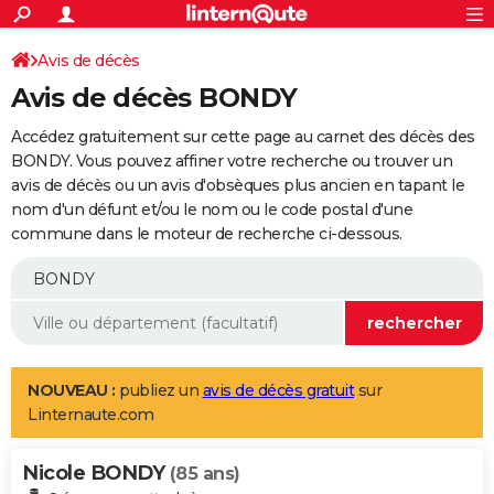
ACTUALITÉS
Connexion
S'inscrire
Avis de décès
Rechercher
Société
Education
Villes
Politique
Faits Divers
Monde
+
SPORT
Avis de décès BONDY
Football
Cyclisme
Forum
Coupe du monde 2026
Tennis
Rugby
CULTURE
Accédez gratuitement sur cette page au carnet des décès des
TNT
Cinéma
Musique
Programme TV
Streaming
Sorties cinéma
+
BONDY. Vous pouvez affiner votre recherche ou trouver un
FINANCE
avis de décès ou un avis d'obsèques plus ancien en tapant le
Impôts
Immobilier
Banque
Crédit
Retraite
Epargne
Risques naturels par ville
Assurance
AUTO
nom d'un défunt et/ou le nom ou le code postal d'une
commune dans le moteur de recherche ci-dessous.
Réserver un essai
Berlines
Forum auto
Essais
Citadines
SUV
+
HIGH-TECH
Meilleur smartphone
Ordinateurs
Guide high-tech
Mobiles
Internet
Jeux vidéo
+
BRICOLAGE
Aménagement intérieur
Cuisine
Jardinage
+
Forum
Extérieur
Salle de bains
Rangement
WEEK-END
Escapades
Expositions
Week-end nature
Guides de France
Patrimoine
Musées
+
LIFESTYLE
NOUVEAU :
publiez un
avis de décès gratuit
sur
Linternaute.com
Bien-être
Mode
+
Art de vivre
Loisirs
Modes de vie
SANTE
Nicole BONDY
Guide de la santé
Médicaments
+
Alimentation
Maladies
Sommeil
(85 ans)
VOYAGE