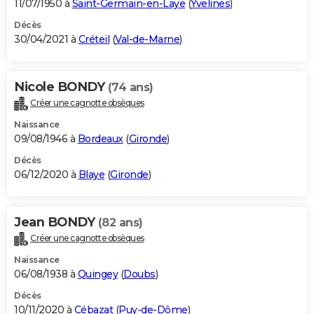
11/07/1950 à
Saint-Germain-en-Laye
(
Yvelines
)
Décès
30/04/2021 à
Créteil
(
Val-de-Marne
)
Nicole BONDY
(74 ans)
Créer une cagnotte obsèques
Naissance
09/08/1946 à
Bordeaux
(
Gironde
)
Décès
06/12/2020 à
Blaye
(
Gironde
)
Jean BONDY
(82 ans)
Créer une cagnotte obsèques
Naissance
06/08/1938 à
Quingey
(
Doubs
)
Décès
10/11/2020 à
Cébazat
(
Puy-de-Dôme
)