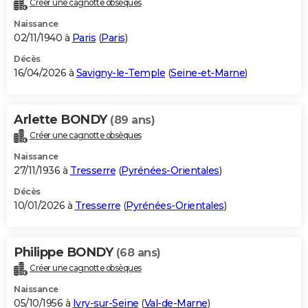
Créer une cagnotte obsèques
City break
Voyage de noces
Climat
Destinations
Voyage nature
Forum
+
PHOTO
Naissance
02/11/1940 à
Paris
(
Paris
)
GUIDES D'ACHAT
Décès
16/04/2026 à
Savigny-le-Temple
(
Seine-et-Marne
)
BONS PLANS
CARTE DE VOEUX
Arlette BONDY
(89 ans)
Carte Bonne année
Carte Pâques
Carte de Noël
Carte Saint-Valentin
Carte d'anniversaire
DICTIONNAIRE
Créer une cagnotte obsèques
Biographies
Expressions
Dictionnaire
Citations
Proverbes
PROGRAMME TV
Naissance
27/11/1936 à
Tresserre
(
Pyrénées-Orientales
)
COPAINS D'AVANT
Décès
10/01/2026 à
Tresserre
(
Pyrénées-Orientales
)
Se connecter
Collèges
Universités
Service militaire
S'inscrire
Lycées
Primaires
Entreprises
Avis de recherche
AVIS DE DÉCÈS
FORUM
Philippe BONDY
(68 ans)
Lifestyle
Sport
Television
Cinema
Bricolage
Culture
Auto
Voyage
Créer une cagnotte obsèques
Naissance
05/10/1956 à
Ivry-sur-Seine
(
Val-de-Marne
)