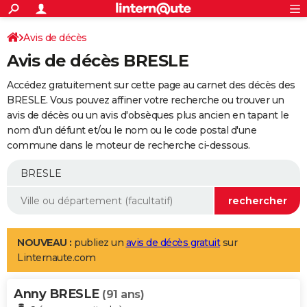
ACTUALITÉS
Connexion
S'inscrire
Avis de décès
Rechercher
Société
Education
Villes
Politique
Faits Divers
Monde
+
SPORT
Avis de décès BRESLE
Football
Cyclisme
Forum
Coupe du monde 2026
Tennis
Rugby
CULTURE
Accédez gratuitement sur cette page au carnet des décès des
TNT
Cinéma
Musique
Programme TV
Streaming
Sorties cinéma
+
BRESLE. Vous pouvez affiner votre recherche ou trouver un
FINANCE
avis de décès ou un avis d'obsèques plus ancien en tapant le
Impôts
Immobilier
Banque
Crédit
Retraite
Epargne
Risques naturels par ville
Assurance
AUTO
nom d'un défunt et/ou le nom ou le code postal d'une
commune dans le moteur de recherche ci-dessous.
Réserver un essai
Berlines
Forum auto
Essais
Citadines
SUV
+
HIGH-TECH
Meilleur smartphone
Ordinateurs
Guide high-tech
Mobiles
Internet
Jeux vidéo
+
BRICOLAGE
Aménagement intérieur
Cuisine
Jardinage
+
Forum
Extérieur
Salle de bains
Rangement
WEEK-END
Escapades
Expositions
Week-end nature
Guides de France
Patrimoine
Musées
+
LIFESTYLE
NOUVEAU :
publiez un
avis de décès gratuit
sur
Linternaute.com
Bien-être
Mode
+
Art de vivre
Loisirs
Modes de vie
SANTE
Anny BRESLE
Guide de la santé
Médicaments
+
Alimentation
Maladies
Sommeil
(91 ans)
VOYAGE