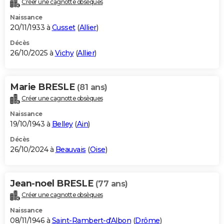
Créer une cagnotte obsèques
City break
Voyage de noces
Climat
Destinations
Voyage nature
Forum
+
PHOTO
Naissance
20/11/1933 à
Cusset
(
Allier
)
GUIDES D'ACHAT
Décès
26/10/2025 à
Vichy
(
Allier
)
BONS PLANS
CARTE DE VOEUX
Marie BRESLE
(81 ans)
Carte Bonne année
Carte Pâques
Carte de Noël
Carte Saint-Valentin
Carte d'anniversaire
DICTIONNAIRE
Créer une cagnotte obsèques
Biographies
Expressions
Dictionnaire
Citations
Proverbes
PROGRAMME TV
Naissance
19/10/1943 à
Belley
(
Ain
)
COPAINS D'AVANT
Décès
26/10/2024 à
Beauvais
(
Oise
)
Se connecter
Collèges
Universités
Service militaire
S'inscrire
Lycées
Primaires
Entreprises
Avis de recherche
AVIS DE DÉCÈS
FORUM
Jean-noel BRESLE
(77 ans)
Lifestyle
Sport
Television
Cinema
Bricolage
Culture
Auto
Voyage
Créer une cagnotte obsèques
Naissance
08/11/1946 à
Saint-Rambert-d'Albon
(
Drôme
)