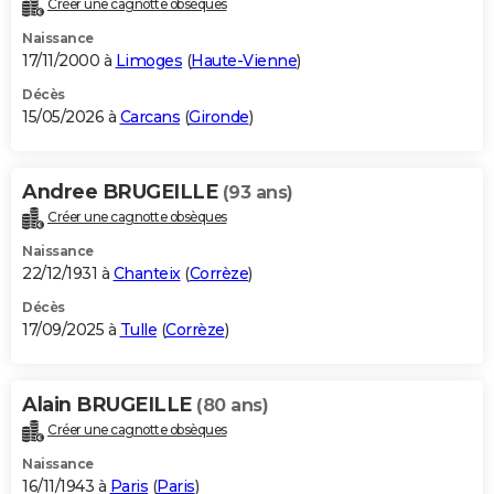
Créer une cagnotte obsèques
City break
Voyage de noces
Climat
Destinations
Voyage nature
Forum
+
PHOTO
Naissance
17/11/2000 à
Limoges
(
Haute-Vienne
)
GUIDES D'ACHAT
Décès
15/05/2026 à
Carcans
(
Gironde
)
BONS PLANS
CARTE DE VOEUX
Andree BRUGEILLE
(93 ans)
Carte Bonne année
Carte Pâques
Carte de Noël
Carte Saint-Valentin
Carte d'anniversaire
DICTIONNAIRE
Créer une cagnotte obsèques
Biographies
Expressions
Dictionnaire
Citations
Proverbes
PROGRAMME TV
Naissance
22/12/1931 à
Chanteix
(
Corrèze
)
COPAINS D'AVANT
Décès
17/09/2025 à
Tulle
(
Corrèze
)
Se connecter
Collèges
Universités
Service militaire
S'inscrire
Lycées
Primaires
Entreprises
Avis de recherche
AVIS DE DÉCÈS
FORUM
Alain BRUGEILLE
(80 ans)
Lifestyle
Sport
Television
Cinema
Bricolage
Culture
Auto
Voyage
Créer une cagnotte obsèques
Naissance
16/11/1943 à
Paris
(
Paris
)