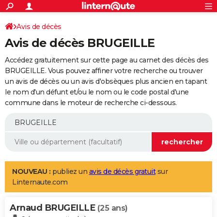
ACTUALITÉS
Connexion
S'inscrire
Avis de décès
Rechercher
Société
Education
Villes
Politique
Faits Divers
Monde
+
SPORT
Avis de décès BRUGEILLE
Football
Cyclisme
Forum
Coupe du monde 2026
Tennis
Rugby
CULTURE
Accédez gratuitement sur cette page au carnet des décès des
TNT
Cinéma
Musique
Programme TV
Streaming
Sorties cinéma
+
BRUGEILLE. Vous pouvez affiner votre recherche ou trouver
FINANCE
un avis de décès ou un avis d'obsèques plus ancien en tapant
Impôts
Immobilier
Banque
Crédit
Retraite
Epargne
Risques naturels par ville
Assurance
AUTO
le nom d'un défunt et/ou le nom ou le code postal d'une
commune dans le moteur de recherche ci-dessous.
Réserver un essai
Berlines
Forum auto
Essais
Citadines
SUV
+
HIGH-TECH
Meilleur smartphone
Ordinateurs
Guide high-tech
Mobiles
Internet
Jeux vidéo
+
BRICOLAGE
Aménagement intérieur
Cuisine
Jardinage
+
Forum
Extérieur
Salle de bains
Rangement
WEEK-END
Escapades
Expositions
Week-end nature
Guides de France
Patrimoine
Musées
+
LIFESTYLE
NOUVEAU :
publiez un
avis de décès gratuit
sur
Linternaute.com
Bien-être
Mode
+
Art de vivre
Loisirs
Modes de vie
SANTE
Arnaud BRUGEILLE
Guide de la santé
Médicaments
+
Alimentation
Maladies
Sommeil
(25 ans)
VOYAGE