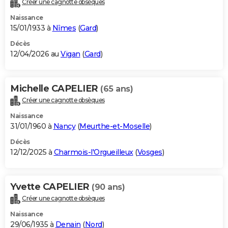
Créer une cagnotte obsèques
City break
Voyage de noces
Climat
Destinations
Voyage nature
Forum
+
PHOTO
Naissance
15/01/1933 à
Nîmes
(
Gard
)
GUIDES D'ACHAT
Décès
12/04/2026 au
Vigan
(
Gard
)
BONS PLANS
CARTE DE VOEUX
Michelle CAPELIER
(65 ans)
Carte Bonne année
Carte Pâques
Carte de Noël
Carte Saint-Valentin
Carte d'anniversaire
DICTIONNAIRE
Créer une cagnotte obsèques
Biographies
Expressions
Dictionnaire
Citations
Proverbes
PROGRAMME TV
Naissance
31/01/1960 à
Nancy
(
Meurthe-et-Moselle
)
COPAINS D'AVANT
Décès
12/12/2025 à
Charmois-l'Orgueilleux
(
Vosges
)
Se connecter
Collèges
Universités
Service militaire
S'inscrire
Lycées
Primaires
Entreprises
Avis de recherche
AVIS DE DÉCÈS
FORUM
Yvette CAPELIER
(90 ans)
Lifestyle
Sport
Television
Cinema
Bricolage
Culture
Auto
Voyage
Créer une cagnotte obsèques
Naissance
29/06/1935 à
Denain
(
Nord
)