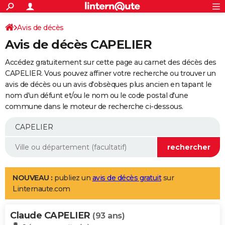
ACTUALITÉS
Connexion
S'inscrire
Avis de décès
Rechercher
Société
Education
Villes
Politique
Faits Divers
Monde
+
SPORT
Avis de décès CAPELIER
Football
Cyclisme
Forum
Coupe du monde 2026
Tennis
Rugby
CULTURE
Accédez gratuitement sur cette page au carnet des décès des
TNT
Cinéma
Musique
Programme TV
Streaming
Sorties cinéma
+
CAPELIER. Vous pouvez affiner votre recherche ou trouver un
FINANCE
avis de décès ou un avis d'obsèques plus ancien en tapant le
Impôts
Immobilier
Banque
Crédit
Retraite
Epargne
Risques naturels par ville
Assurance
AUTO
nom d'un défunt et/ou le nom ou le code postal d'une
commune dans le moteur de recherche ci-dessous.
Réserver un essai
Berlines
Forum auto
Essais
Citadines
SUV
+
HIGH-TECH
Meilleur smartphone
Ordinateurs
Guide high-tech
Mobiles
Internet
Jeux vidéo
+
BRICOLAGE
Aménagement intérieur
Cuisine
Jardinage
+
Forum
Extérieur
Salle de bains
Rangement
WEEK-END
Escapades
Expositions
Week-end nature
Guides de France
Patrimoine
Musées
+
LIFESTYLE
NOUVEAU :
publiez un
avis de décès gratuit
sur
Linternaute.com
Bien-être
Mode
+
Art de vivre
Loisirs
Modes de vie
SANTE
Claude CAPELIER
Guide de la santé
Médicaments
+
Alimentation
Maladies
Sommeil
(93 ans)
VOYAGE