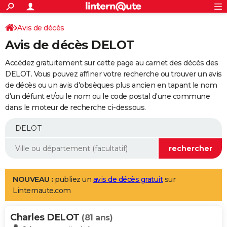
ACTUALITÉS
Connexion
S'inscrire
Avis de décès
Rechercher
Société
Education
Villes
Politique
Faits Divers
Monde
+
SPORT
Avis de décès DELOT
Football
Cyclisme
Forum
Coupe du monde 2026
Tennis
Rugby
CULTURE
Accédez gratuitement sur cette page au carnet des décès des
TNT
Cinéma
Musique
Programme TV
Streaming
Sorties cinéma
+
DELOT. Vous pouvez affiner votre recherche ou trouver un avis
FINANCE
de décès ou un avis d'obsèques plus ancien en tapant le nom
Impôts
Immobilier
Banque
Crédit
Retraite
Epargne
Risques naturels par ville
Assurance
AUTO
d'un défunt et/ou le nom ou le code postal d'une commune
dans le moteur de recherche ci-dessous.
Réserver un essai
Berlines
Forum auto
Essais
Citadines
SUV
+
HIGH-TECH
Meilleur smartphone
Ordinateurs
Guide high-tech
Mobiles
Internet
Jeux vidéo
+
BRICOLAGE
Aménagement intérieur
Cuisine
Jardinage
+
Forum
Extérieur
Salle de bains
Rangement
WEEK-END
Escapades
Expositions
Week-end nature
Guides de France
Patrimoine
Musées
+
LIFESTYLE
NOUVEAU :
publiez un
avis de décès gratuit
sur
Linternaute.com
Bien-être
Mode
+
Art de vivre
Loisirs
Modes de vie
SANTE
Charles DELOT
Guide de la santé
Médicaments
+
Alimentation
Maladies
Sommeil
(81 ans)
VOYAGE