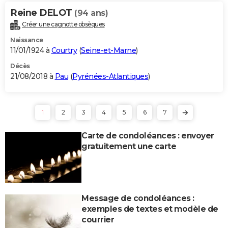
Reine DELOT
(94 ans)
Créer une cagnotte obsèques
Naissance
11/01/1924 à
Courtry
(
Seine-et-Marne
)
Décès
21/08/2018 à
Pau
(
Pyrénées-Atlantiques
)
1
2
3
4
5
6
7
Carte de condoléances : envoyer
gratuitement une carte
Message de condoléances :
exemples de textes et modèle de
courrier