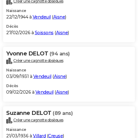
Créer une cagnotte obsèques
City break
Voyage de noces
Climat
Destinations
Voyage nature
Forum
+
PHOTO
Naissance
22/12/1944 à
Vendeuil
(
Aisne
)
GUIDES D'ACHAT
Décès
27/02/2026 à
Soissons
(
Aisne
)
BONS PLANS
CARTE DE VOEUX
Yvonne DELOT
(94 ans)
Carte Bonne année
Carte Pâques
Carte de Noël
Carte Saint-Valentin
Carte d'anniversaire
DICTIONNAIRE
Créer une cagnotte obsèques
Biographies
Expressions
Dictionnaire
Citations
Proverbes
PROGRAMME TV
Naissance
03/09/1931 à
Vendeuil
(
Aisne
)
COPAINS D'AVANT
Décès
09/02/2026 à
Vendeuil
(
Aisne
)
Se connecter
Collèges
Universités
Service militaire
S'inscrire
Lycées
Primaires
Entreprises
Avis de recherche
AVIS DE DÉCÈS
FORUM
Suzanne DELOT
(89 ans)
Lifestyle
Sport
Television
Cinema
Bricolage
Culture
Auto
Voyage
Créer une cagnotte obsèques
Naissance
21/03/1936 à
Villard
(
Creuse
)