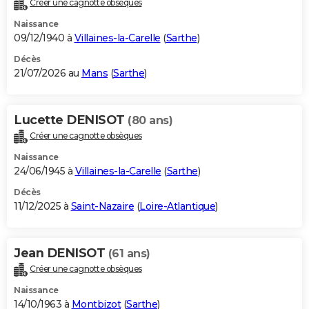
Créer une cagnotte obsèques
City break
Voyage de noces
Climat
Destinations
Voyage nature
Forum
+
PHOTO
Naissance
09/12/1940 à
Villaines-la-Carelle
(
Sarthe
)
GUIDES D'ACHAT
Décès
21/07/2026 au
Mans
(
Sarthe
)
BONS PLANS
CARTE DE VOEUX
Lucette DENISOT
(80 ans)
Carte Bonne année
Carte Pâques
Carte de Noël
Carte Saint-Valentin
Carte d'anniversaire
DICTIONNAIRE
Créer une cagnotte obsèques
Biographies
Expressions
Dictionnaire
Citations
Proverbes
PROGRAMME TV
Naissance
24/06/1945 à
Villaines-la-Carelle
(
Sarthe
)
COPAINS D'AVANT
Décès
11/12/2025 à
Saint-Nazaire
(
Loire-Atlantique
)
Se connecter
Collèges
Universités
Service militaire
S'inscrire
Lycées
Primaires
Entreprises
Avis de recherche
AVIS DE DÉCÈS
FORUM
Jean DENISOT
(61 ans)
Lifestyle
Sport
Television
Cinema
Bricolage
Culture
Auto
Voyage
Créer une cagnotte obsèques
Naissance
14/10/1963 à
Montbizot
(
Sarthe
)