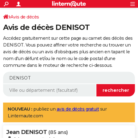
ACTUALITÉS
Connexion
S'inscrire
Avis de décès
Rechercher
Société
Education
Villes
Politique
Faits Divers
Monde
+
SPORT
Avis de décès DENISOT
Football
Cyclisme
Forum
Coupe du monde 2026
Tennis
Rugby
CULTURE
Accédez gratuitement sur cette page au carnet des décès des
TNT
Cinéma
Musique
Programme TV
Streaming
Sorties cinéma
+
DENISOT. Vous pouvez affiner votre recherche ou trouver un
FINANCE
avis de décès ou un avis d'obsèques plus ancien en tapant le
Impôts
Immobilier
Banque
Crédit
Retraite
Epargne
Risques naturels par ville
Assurance
AUTO
nom d'un défunt et/ou le nom ou le code postal d'une
commune dans le moteur de recherche ci-dessous.
Réserver un essai
Berlines
Forum auto
Essais
Citadines
SUV
+
HIGH-TECH
Meilleur smartphone
Ordinateurs
Guide high-tech
Mobiles
Internet
Jeux vidéo
+
BRICOLAGE
Aménagement intérieur
Cuisine
Jardinage
+
Forum
Extérieur
Salle de bains
Rangement
WEEK-END
Escapades
Expositions
Week-end nature
Guides de France
Patrimoine
Musées
+
LIFESTYLE
NOUVEAU :
publiez un
avis de décès gratuit
sur
Linternaute.com
Bien-être
Mode
+
Art de vivre
Loisirs
Modes de vie
SANTE
Jean DENISOT
Guide de la santé
Médicaments
+
Alimentation
Maladies
Sommeil
(85 ans)
VOYAGE