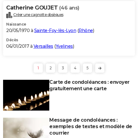
Catherine GOUJET
(46 ans)
Créer une cagnotte obsèques
Naissance
20/05/1970 à
Sainte-Foy-lès-Lyon
(
Rhône
)
Décès
06/01/2017 à
Versailles
(
Yvelines
)
1
2
3
4
5
Carte de condoléances : envoyer
gratuitement une carte
Message de condoléances :
exemples de textes et modèle de
courrier