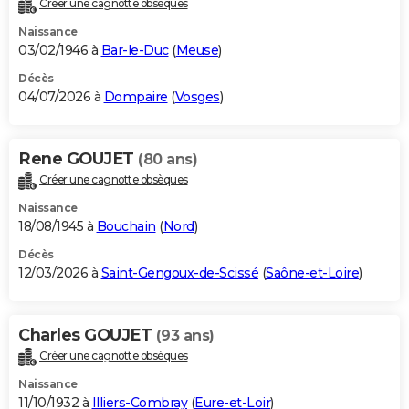
Créer une cagnotte obsèques
City break
Voyage de noces
Climat
Destinations
Voyage nature
Forum
+
PHOTO
Naissance
03/02/1946 à
Bar-le-Duc
(
Meuse
)
GUIDES D'ACHAT
Décès
04/07/2026 à
Dompaire
(
Vosges
)
BONS PLANS
CARTE DE VOEUX
Rene GOUJET
(80 ans)
Carte Bonne année
Carte Pâques
Carte de Noël
Carte Saint-Valentin
Carte d'anniversaire
DICTIONNAIRE
Créer une cagnotte obsèques
Biographies
Expressions
Dictionnaire
Citations
Proverbes
PROGRAMME TV
Naissance
18/08/1945 à
Bouchain
(
Nord
)
COPAINS D'AVANT
Décès
12/03/2026 à
Saint-Gengoux-de-Scissé
(
Saône-et-Loire
)
Se connecter
Collèges
Universités
Service militaire
S'inscrire
Lycées
Primaires
Entreprises
Avis de recherche
AVIS DE DÉCÈS
FORUM
Charles GOUJET
(93 ans)
Lifestyle
Sport
Television
Cinema
Bricolage
Culture
Auto
Voyage
Créer une cagnotte obsèques
Naissance
11/10/1932 à
Illiers-Combray
(
Eure-et-Loir
)