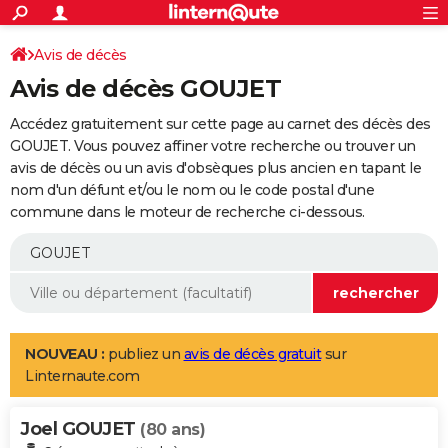
ACTUALITÉS
Connexion
S'inscrire
Avis de décès
Rechercher
Société
Education
Villes
Politique
Faits Divers
Monde
+
SPORT
Avis de décès GOUJET
Football
Cyclisme
Forum
Coupe du monde 2026
Tennis
Rugby
CULTURE
Accédez gratuitement sur cette page au carnet des décès des
TNT
Cinéma
Musique
Programme TV
Streaming
Sorties cinéma
+
GOUJET. Vous pouvez affiner votre recherche ou trouver un
FINANCE
avis de décès ou un avis d'obsèques plus ancien en tapant le
Impôts
Immobilier
Banque
Crédit
Retraite
Epargne
Risques naturels par ville
Assurance
AUTO
nom d'un défunt et/ou le nom ou le code postal d'une
commune dans le moteur de recherche ci-dessous.
Réserver un essai
Berlines
Forum auto
Essais
Citadines
SUV
+
HIGH-TECH
Meilleur smartphone
Ordinateurs
Guide high-tech
Mobiles
Internet
Jeux vidéo
+
BRICOLAGE
Aménagement intérieur
Cuisine
Jardinage
+
Forum
Extérieur
Salle de bains
Rangement
WEEK-END
Escapades
Expositions
Week-end nature
Guides de France
Patrimoine
Musées
+
LIFESTYLE
NOUVEAU :
publiez un
avis de décès gratuit
sur
Linternaute.com
Bien-être
Mode
+
Art de vivre
Loisirs
Modes de vie
SANTE
Joel GOUJET
Guide de la santé
Médicaments
+
Alimentation
Maladies
Sommeil
(80 ans)
VOYAGE