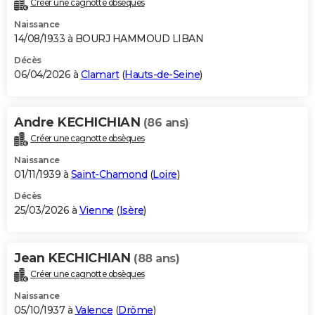
Créer une cagnotte obsèques
City break
Voyage de noces
Climat
Destinations
Voyage nature
Forum
+
PHOTO
Naissance
14/08/1933 à BOURJ HAMMOUD LIBAN
GUIDES D'ACHAT
Décès
06/04/2026 à
Clamart
(
Hauts-de-Seine
)
BONS PLANS
CARTE DE VOEUX
Andre KECHICHIAN
(86 ans)
Carte Bonne année
Carte Pâques
Carte de Noël
Carte Saint-Valentin
Carte d'anniversaire
DICTIONNAIRE
Créer une cagnotte obsèques
Biographies
Expressions
Dictionnaire
Citations
Proverbes
PROGRAMME TV
Naissance
01/11/1939 à
Saint-Chamond
(
Loire
)
COPAINS D'AVANT
Décès
25/03/2026 à
Vienne
(
Isère
)
Se connecter
Collèges
Universités
Service militaire
S'inscrire
Lycées
Primaires
Entreprises
Avis de recherche
AVIS DE DÉCÈS
FORUM
Jean KECHICHIAN
(88 ans)
Lifestyle
Sport
Television
Cinema
Bricolage
Culture
Auto
Voyage
Créer une cagnotte obsèques
Naissance
05/10/1937 à
Valence
(
Drôme
)