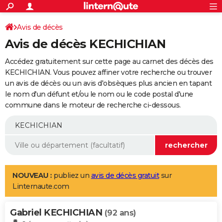
ACTUALITÉS
Connexion
S'inscrire
Avis de décès
Rechercher
Société
Education
Villes
Politique
Faits Divers
Monde
+
SPORT
Avis de décès KECHICHIAN
Football
Cyclisme
Forum
Coupe du monde 2026
Tennis
Rugby
CULTURE
Accédez gratuitement sur cette page au carnet des décès des
TNT
Cinéma
Musique
Programme TV
Streaming
Sorties cinéma
+
KECHICHIAN. Vous pouvez affiner votre recherche ou trouver
FINANCE
un avis de décès ou un avis d'obsèques plus ancien en tapant
Impôts
Immobilier
Banque
Crédit
Retraite
Epargne
Risques naturels par ville
Assurance
AUTO
le nom d'un défunt et/ou le nom ou le code postal d'une
commune dans le moteur de recherche ci-dessous.
Réserver un essai
Berlines
Forum auto
Essais
Citadines
SUV
+
HIGH-TECH
Meilleur smartphone
Ordinateurs
Guide high-tech
Mobiles
Internet
Jeux vidéo
+
BRICOLAGE
Aménagement intérieur
Cuisine
Jardinage
+
Forum
Extérieur
Salle de bains
Rangement
WEEK-END
Escapades
Expositions
Week-end nature
Guides de France
Patrimoine
Musées
+
LIFESTYLE
NOUVEAU :
publiez un
avis de décès gratuit
sur
Linternaute.com
Bien-être
Mode
+
Art de vivre
Loisirs
Modes de vie
SANTE
Gabriel KECHICHIAN
Guide de la santé
Médicaments
+
Alimentation
Maladies
Sommeil
(92 ans)
VOYAGE