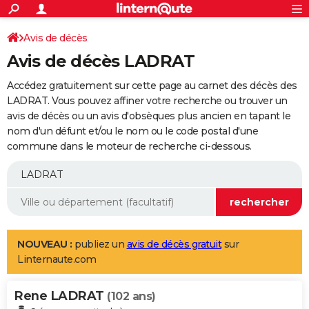
ACTUALITÉS
Connexion
S'inscrire
Avis de décès
Rechercher
Société
Education
Villes
Politique
Faits Divers
Monde
+
SPORT
Avis de décès LADRAT
Football
Cyclisme
Forum
Coupe du monde 2026
Tennis
Rugby
CULTURE
Accédez gratuitement sur cette page au carnet des décès des
TNT
Cinéma
Musique
Programme TV
Streaming
Sorties cinéma
+
LADRAT. Vous pouvez affiner votre recherche ou trouver un
FINANCE
avis de décès ou un avis d'obsèques plus ancien en tapant le
Impôts
Immobilier
Banque
Crédit
Retraite
Epargne
Risques naturels par ville
Assurance
AUTO
nom d'un défunt et/ou le nom ou le code postal d'une
commune dans le moteur de recherche ci-dessous.
Réserver un essai
Berlines
Forum auto
Essais
Citadines
SUV
+
HIGH-TECH
Meilleur smartphone
Ordinateurs
Guide high-tech
Mobiles
Internet
Jeux vidéo
+
BRICOLAGE
Aménagement intérieur
Cuisine
Jardinage
+
Forum
Extérieur
Salle de bains
Rangement
WEEK-END
Escapades
Expositions
Week-end nature
Guides de France
Patrimoine
Musées
+
LIFESTYLE
NOUVEAU :
publiez un
avis de décès gratuit
sur
Linternaute.com
Bien-être
Mode
+
Art de vivre
Loisirs
Modes de vie
SANTE
Rene LADRAT
Guide de la santé
Médicaments
+
Alimentation
Maladies
Sommeil
(102 ans)
VOYAGE