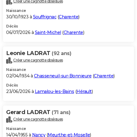
Créer une cagnotte obsèques
City break
Voyage de noces
Climat
Destinations
Voyage nature
Forum
+
PHOTO
Naissance
30/10/1923 à
Souffrignac
(
Charente
)
GUIDES D'ACHAT
Décès
06/07/2026 à
Saint-Michel
(
Charente
)
BONS PLANS
CARTE DE VOEUX
Leonie LADRAT
(92 ans)
Carte Bonne année
Carte Pâques
Carte de Noël
Carte Saint-Valentin
Carte d'anniversaire
DICTIONNAIRE
Créer une cagnotte obsèques
Biographies
Expressions
Dictionnaire
Citations
Proverbes
PROGRAMME TV
Naissance
02/04/1934 à
Chasseneuil-sur-Bonnieure
(
Charente
)
COPAINS D'AVANT
Décès
23/06/2026 à
Lamalou-les-Bains
(
Hérault
)
Se connecter
Collèges
Universités
Service militaire
S'inscrire
Lycées
Primaires
Entreprises
Avis de recherche
AVIS DE DÉCÈS
FORUM
Gerard LADRAT
(71 ans)
Lifestyle
Sport
Television
Cinema
Bricolage
Culture
Auto
Voyage
Créer une cagnotte obsèques
Naissance
14/04/1955 à
Nancy
(
Meurthe-et-Moselle
)