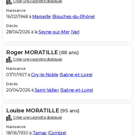
Créer une cagnotte obsèques
City break
Voyage de noces
Climat
Destinations
Voyage nature
Forum
+
PHOTO
Naissance
16/02/1948 à
Marseille
(
Bouches-du-Rhône
)
GUIDES D'ACHAT
Décès
28/04/2026 à la
Seyne-sur-Mer
(
Var
)
BONS PLANS
CARTE DE VOEUX
Roger MORATILLE
(88 ans)
Carte Bonne année
Carte Pâques
Carte de Noël
Carte Saint-Valentin
Carte d'anniversaire
DICTIONNAIRE
Créer une cagnotte obsèques
Biographies
Expressions
Dictionnaire
Citations
Proverbes
PROGRAMME TV
Naissance
07/11/1937 à
Ciry-le-Noble
(
Saône-et-Loire
)
COPAINS D'AVANT
Décès
20/04/2026 à
Saint-Vallier
(
Saône-et-Loire
)
Se connecter
Collèges
Universités
Service militaire
S'inscrire
Lycées
Primaires
Entreprises
Avis de recherche
AVIS DE DÉCÈS
FORUM
Louise MORATILLE
(95 ans)
Lifestyle
Sport
Television
Cinema
Bricolage
Culture
Auto
Voyage
Créer une cagnotte obsèques
Naissance
18/06/1930 à
Tarnac
(
Corrèze
)