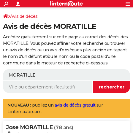
ACTUALITÉS
Connexion
S'inscrire
Avis de décès
Rechercher
Société
Education
Villes
Politique
Faits Divers
Monde
+
SPORT
Avis de décès MORATILLE
Football
Cyclisme
Forum
Coupe du monde 2026
Tennis
Rugby
CULTURE
Accédez gratuitement sur cette page au carnet des décès des
TNT
Cinéma
Musique
Programme TV
Streaming
Sorties cinéma
+
MORATILLE. Vous pouvez affiner votre recherche ou trouver
FINANCE
un avis de décès ou un avis d'obsèques plus ancien en tapant
Impôts
Immobilier
Banque
Crédit
Retraite
Epargne
Risques naturels par ville
Assurance
AUTO
le nom d'un défunt et/ou le nom ou le code postal d'une
commune dans le moteur de recherche ci-dessous.
Réserver un essai
Berlines
Forum auto
Essais
Citadines
SUV
+
HIGH-TECH
Meilleur smartphone
Ordinateurs
Guide high-tech
Mobiles
Internet
Jeux vidéo
+
BRICOLAGE
Aménagement intérieur
Cuisine
Jardinage
+
Forum
Extérieur
Salle de bains
Rangement
WEEK-END
Escapades
Expositions
Week-end nature
Guides de France
Patrimoine
Musées
+
LIFESTYLE
NOUVEAU :
publiez un
avis de décès gratuit
sur
Linternaute.com
Bien-être
Mode
+
Art de vivre
Loisirs
Modes de vie
SANTE
Jose MORATILLE
Guide de la santé
Médicaments
+
Alimentation
Maladies
Sommeil
(78 ans)
VOYAGE