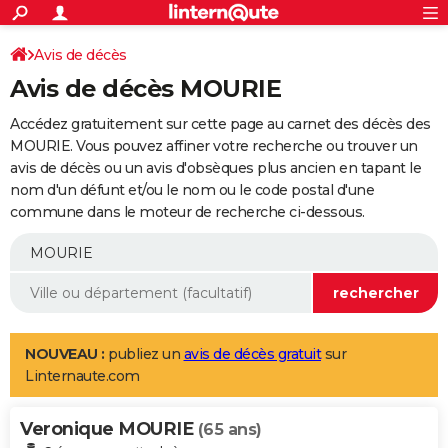
ACTUALITÉS
Connexion
S'inscrire
Avis de décès
Rechercher
Société
Education
Villes
Politique
Faits Divers
Monde
+
SPORT
Avis de décès MOURIE
Football
Cyclisme
Forum
Coupe du monde 2026
Tennis
Rugby
CULTURE
Accédez gratuitement sur cette page au carnet des décès des
TNT
Cinéma
Musique
Programme TV
Streaming
Sorties cinéma
+
MOURIE. Vous pouvez affiner votre recherche ou trouver un
FINANCE
avis de décès ou un avis d'obsèques plus ancien en tapant le
Impôts
Immobilier
Banque
Crédit
Retraite
Epargne
Risques naturels par ville
Assurance
AUTO
nom d'un défunt et/ou le nom ou le code postal d'une
commune dans le moteur de recherche ci-dessous.
Réserver un essai
Berlines
Forum auto
Essais
Citadines
SUV
+
HIGH-TECH
Meilleur smartphone
Ordinateurs
Guide high-tech
Mobiles
Internet
Jeux vidéo
+
BRICOLAGE
Aménagement intérieur
Cuisine
Jardinage
+
Forum
Extérieur
Salle de bains
Rangement
WEEK-END
Escapades
Expositions
Week-end nature
Guides de France
Patrimoine
Musées
+
LIFESTYLE
NOUVEAU :
publiez un
avis de décès gratuit
sur
Linternaute.com
Bien-être
Mode
+
Art de vivre
Loisirs
Modes de vie
SANTE
Veronique MOURIE
Guide de la santé
Médicaments
+
Alimentation
Maladies
Sommeil
(65 ans)
VOYAGE