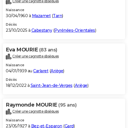
Créer une cagnotte obsèques
City break
Voyage de noces
Climat
Destinations
Voyage nature
Forum
+
PHOTO
Naissance
30/04/1960 à
Mazamet
(
Tarn
)
GUIDES D'ACHAT
Décès
23/10/2025 à
Cabestany
(
Pyrénées-Orientales
)
BONS PLANS
CARTE DE VOEUX
Eva MOURIE
(83 ans)
Carte Bonne année
Carte Pâques
Carte de Noël
Carte Saint-Valentin
Carte d'anniversaire
DICTIONNAIRE
Créer une cagnotte obsèques
Biographies
Expressions
Dictionnaire
Citations
Proverbes
PROGRAMME TV
Naissance
04/01/1939 au
Carlaret
(
Ariège
)
COPAINS D'AVANT
Décès
18/12/2022 à
Saint-Jean-de-Verges
(
Ariège
)
Se connecter
Collèges
Universités
Service militaire
S'inscrire
Lycées
Primaires
Entreprises
Avis de recherche
AVIS DE DÉCÈS
FORUM
Raymonde MOURIE
(95 ans)
Lifestyle
Sport
Television
Cinema
Bricolage
Culture
Auto
Voyage
Créer une cagnotte obsèques
Naissance
23/05/1927 à
Bez-et-Esparon
(
Gard
)