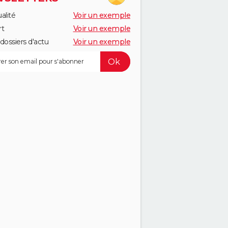
alité
Voir un exemple
rt
Voir un exemple
dossiers d'actu
Voir un exemple