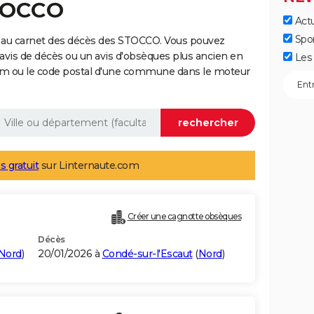
STOCCO
Actu
Spo
 au carnet des décès des STOCCO. Vous pouvez
 avis de décès ou un avis d'obsèques plus ancien en
Les 
nom ou le code postal d'une commune dans le moteur
s gratuit
sur Linternaute.com
Créer une cagnotte obsèques
Décès
Nord
)
20/01/2026 à
Condé-sur-l'Escaut
(
Nord
)