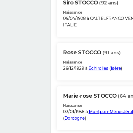
Siro STOCCO
(92 ans)
Naissance
09/04/1928 à CALTELFRANCO V
ITALIE
Rose STOCCO
(91 ans)
Naissance
26/12/1929 à
Échirolles
(
Isère
)
Marie-rose STOCCO
(64 an
Naissance
03/01/1956 à
Montpon-Ménestérol
(
Dordogne
)