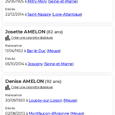
25/05/1925 à
Mitry-Mory
(
Seine-et-Marne
)
Décès
22/12/2014 à
Saint-Nazaire
(
Loire-Atlantique
)
Josette AMELON
(82 ans)
Créer une cagnotte obsèques
Naissance
11/04/1932 à
Bar-le-Duc
(
Meuse
)
Décès
05/10/2014 à
Jossigny
(
Seine-et-Marne
)
Denise AMELON
(92 ans)
Créer une cagnotte obsèques
Naissance
30/09/1920 à
Louppy-sur-Loison
(
Meuse
)
Décès
02/08/2013 à
Montfaucon-d'Argonne
(
Meuse
)