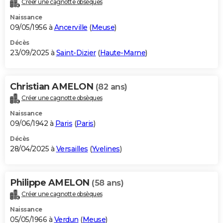
Créer une cagnotte obsèques
City break
Voyage de noces
Climat
Destinations
Voyage nature
Forum
+
PHOTO
Naissance
09/05/1956 à
Ancerville
(
Meuse
)
GUIDES D'ACHAT
Décès
23/09/2025 à
Saint-Dizier
(
Haute-Marne
)
BONS PLANS
CARTE DE VOEUX
Christian AMELON
(82 ans)
Carte Bonne année
Carte Pâques
Carte de Noël
Carte Saint-Valentin
Carte d'anniversaire
DICTIONNAIRE
Créer une cagnotte obsèques
Biographies
Expressions
Dictionnaire
Citations
Proverbes
PROGRAMME TV
Naissance
09/06/1942 à
Paris
(
Paris
)
COPAINS D'AVANT
Décès
28/04/2025 à
Versailles
(
Yvelines
)
Se connecter
Collèges
Universités
Service militaire
S'inscrire
Lycées
Primaires
Entreprises
Avis de recherche
AVIS DE DÉCÈS
FORUM
Philippe AMELON
(58 ans)
Lifestyle
Sport
Television
Cinema
Bricolage
Culture
Auto
Voyage
Créer une cagnotte obsèques
Naissance
05/05/1966 à
Verdun
(
Meuse
)