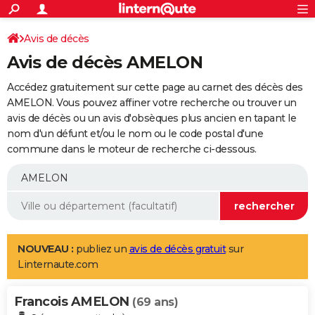
ACTUALITÉS
Connexion
S'inscrire
Avis de décès
Rechercher
Société
Education
Villes
Politique
Faits Divers
Monde
+
SPORT
Avis de décès AMELON
Football
Cyclisme
Forum
Coupe du monde 2026
Tennis
Rugby
CULTURE
Accédez gratuitement sur cette page au carnet des décès des
TNT
Cinéma
Musique
Programme TV
Streaming
Sorties cinéma
+
AMELON. Vous pouvez affiner votre recherche ou trouver un
FINANCE
avis de décès ou un avis d'obsèques plus ancien en tapant le
Impôts
Immobilier
Banque
Crédit
Retraite
Epargne
Risques naturels par ville
Assurance
AUTO
nom d'un défunt et/ou le nom ou le code postal d'une
commune dans le moteur de recherche ci-dessous.
Réserver un essai
Berlines
Forum auto
Essais
Citadines
SUV
+
HIGH-TECH
Meilleur smartphone
Ordinateurs
Guide high-tech
Mobiles
Internet
Jeux vidéo
+
BRICOLAGE
Aménagement intérieur
Cuisine
Jardinage
+
Forum
Extérieur
Salle de bains
Rangement
WEEK-END
Escapades
Expositions
Week-end nature
Guides de France
Patrimoine
Musées
+
LIFESTYLE
NOUVEAU :
publiez un
avis de décès gratuit
sur
Linternaute.com
Bien-être
Mode
+
Art de vivre
Loisirs
Modes de vie
SANTE
Francois AMELON
Guide de la santé
Médicaments
+
Alimentation
Maladies
Sommeil
(69 ans)
VOYAGE