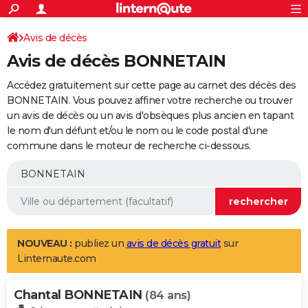
ACTUALITÉS
Connexion
S'inscrire
Avis de décès
Rechercher
Société
Education
Villes
Politique
Faits Divers
Monde
+
SPORT
Avis de décès BONNETAIN
Football
Cyclisme
Forum
Coupe du monde 2026
Tennis
Rugby
CULTURE
Accédez gratuitement sur cette page au carnet des décès des
TNT
Cinéma
Musique
Programme TV
Streaming
Sorties cinéma
+
BONNETAIN. Vous pouvez affiner votre recherche ou trouver
FINANCE
un avis de décès ou un avis d'obsèques plus ancien en tapant
Impôts
Immobilier
Banque
Crédit
Retraite
Epargne
Risques naturels par ville
Assurance
AUTO
le nom d'un défunt et/ou le nom ou le code postal d'une
commune dans le moteur de recherche ci-dessous.
Réserver un essai
Berlines
Forum auto
Essais
Citadines
SUV
+
HIGH-TECH
Meilleur smartphone
Ordinateurs
Guide high-tech
Mobiles
Internet
Jeux vidéo
+
BRICOLAGE
Aménagement intérieur
Cuisine
Jardinage
+
Forum
Extérieur
Salle de bains
Rangement
WEEK-END
Escapades
Expositions
Week-end nature
Guides de France
Patrimoine
Musées
+
LIFESTYLE
NOUVEAU :
publiez un
avis de décès gratuit
sur
Linternaute.com
Bien-être
Mode
+
Art de vivre
Loisirs
Modes de vie
SANTE
Chantal BONNETAIN
Guide de la santé
Médicaments
+
Alimentation
Maladies
Sommeil
(84 ans)
VOYAGE