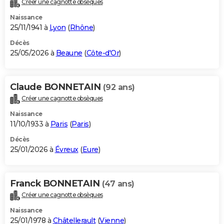
Créer une cagnotte obsèques
City break
Voyage de noces
Climat
Destinations
Voyage nature
Forum
+
PHOTO
Naissance
25/11/1941 à
Lyon
(
Rhône
)
GUIDES D'ACHAT
Décès
25/05/2026 à
Beaune
(
Côte-d'Or
)
BONS PLANS
CARTE DE VOEUX
Claude BONNETAIN
(92 ans)
Carte Bonne année
Carte Pâques
Carte de Noël
Carte Saint-Valentin
Carte d'anniversaire
DICTIONNAIRE
Créer une cagnotte obsèques
Biographies
Expressions
Dictionnaire
Citations
Proverbes
PROGRAMME TV
Naissance
11/10/1933 à
Paris
(
Paris
)
COPAINS D'AVANT
Décès
25/01/2026 à
Évreux
(
Eure
)
Se connecter
Collèges
Universités
Service militaire
S'inscrire
Lycées
Primaires
Entreprises
Avis de recherche
AVIS DE DÉCÈS
FORUM
Franck BONNETAIN
(47 ans)
Lifestyle
Sport
Television
Cinema
Bricolage
Culture
Auto
Voyage
Créer une cagnotte obsèques
Naissance
25/01/1978 à
Châtellerault
(
Vienne
)