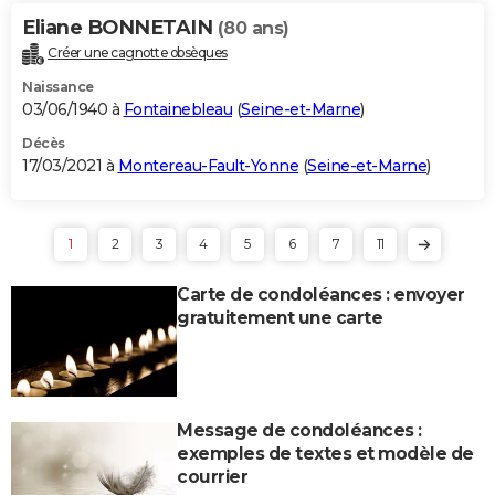
Eliane BONNETAIN
(80 ans)
Créer une cagnotte obsèques
Naissance
03/06/1940 à
Fontainebleau
(
Seine-et-Marne
)
Décès
17/03/2021 à
Montereau-Fault-Yonne
(
Seine-et-Marne
)
1
2
3
4
5
6
7
11
Carte de condoléances : envoyer
gratuitement une carte
Message de condoléances :
exemples de textes et modèle de
courrier