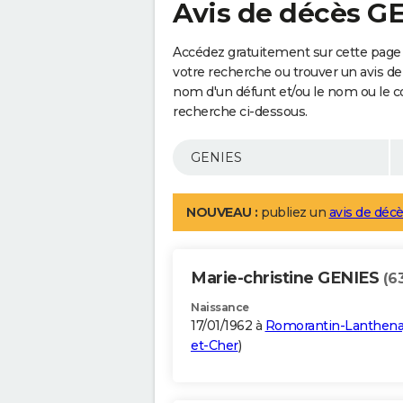
Avis de décès G
Accédez gratuitement sur cette page 
votre recherche ou trouver un avis de
nom d'un défunt et/ou le nom ou le 
recherche ci-dessous.
NOUVEAU :
publiez un
avis de décè
Marie-christine GENIES
(6
Naissance
17/01/1962 à
Romorantin-Lanthen
et-Cher
)