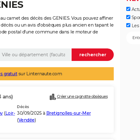
ENIES
Actu
Spo
au carnet des décès des GENIES. Vous pouvez affiner
 décès ou un avis d'obsèques plus ancien en tapant le
Les 
code postal d'une commune dans le moteur de
s gratuit
sur Linternaute.com
3 ans)
Créer une cagnotte obsèques
Décès
ay
(
Loir-
30/09/2025 à
Bretignolles-sur-Mer
(
Vendée
)