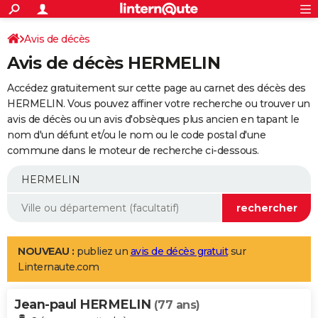
ACTUALITÉS
Connexion
S'inscrire
Avis de décès
Rechercher
Société
Education
Villes
Politique
Faits Divers
Monde
+
SPORT
Avis de décès HERMELIN
Football
Cyclisme
Forum
Coupe du monde 2026
Tennis
Rugby
CULTURE
Accédez gratuitement sur cette page au carnet des décès des
TNT
Cinéma
Musique
Programme TV
Streaming
Sorties cinéma
+
HERMELIN. Vous pouvez affiner votre recherche ou trouver un
FINANCE
avis de décès ou un avis d'obsèques plus ancien en tapant le
Impôts
Immobilier
Banque
Crédit
Retraite
Epargne
Risques naturels par ville
Assurance
AUTO
nom d'un défunt et/ou le nom ou le code postal d'une
commune dans le moteur de recherche ci-dessous.
Réserver un essai
Berlines
Forum auto
Essais
Citadines
SUV
+
HIGH-TECH
Meilleur smartphone
Ordinateurs
Guide high-tech
Mobiles
Internet
Jeux vidéo
+
BRICOLAGE
Aménagement intérieur
Cuisine
Jardinage
+
Forum
Extérieur
Salle de bains
Rangement
WEEK-END
Escapades
Expositions
Week-end nature
Guides de France
Patrimoine
Musées
+
LIFESTYLE
NOUVEAU :
publiez un
avis de décès gratuit
sur
Linternaute.com
Bien-être
Mode
+
Art de vivre
Loisirs
Modes de vie
SANTE
Jean-paul HERMELIN
Guide de la santé
Médicaments
+
Alimentation
Maladies
Sommeil
(77 ans)
VOYAGE