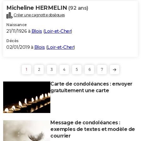
Micheline HERMELIN
(92 ans)
Créer une cagnotte obsèques
Naissance
21/11/1926 à
Blois
(
Loir-et-Cher
)
Décès
02/01/2019 à
Blois
(
Loir-et-Cher
)
1
2
3
4
5
6
7
Carte de condoléances : envoyer
gratuitement une carte
Message de condoléances :
exemples de textes et modèle de
courrier