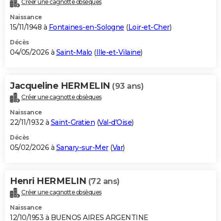
Créer une cagnotte obsèques
City break
Voyage de noces
Climat
Destinations
Voyage nature
Forum
+
PHOTO
Naissance
15/11/1948 à
Fontaines-en-Sologne
(
Loir-et-Cher
)
GUIDES D'ACHAT
Décès
04/05/2026 à
Saint-Malo
(
Ille-et-Vilaine
)
BONS PLANS
CARTE DE VOEUX
Jacqueline HERMELIN
(93 ans)
Carte Bonne année
Carte Pâques
Carte de Noël
Carte Saint-Valentin
Carte d'anniversaire
DICTIONNAIRE
Créer une cagnotte obsèques
Biographies
Expressions
Dictionnaire
Citations
Proverbes
PROGRAMME TV
Naissance
22/11/1932 à
Saint-Gratien
(
Val-d'Oise
)
COPAINS D'AVANT
Décès
05/02/2026 à
Sanary-sur-Mer
(
Var
)
Se connecter
Collèges
Universités
Service militaire
S'inscrire
Lycées
Primaires
Entreprises
Avis de recherche
AVIS DE DÉCÈS
FORUM
Henri HERMELIN
(72 ans)
Lifestyle
Sport
Television
Cinema
Bricolage
Culture
Auto
Voyage
Créer une cagnotte obsèques
Naissance
12/10/1953 à BUENOS AIRES ARGENTINE