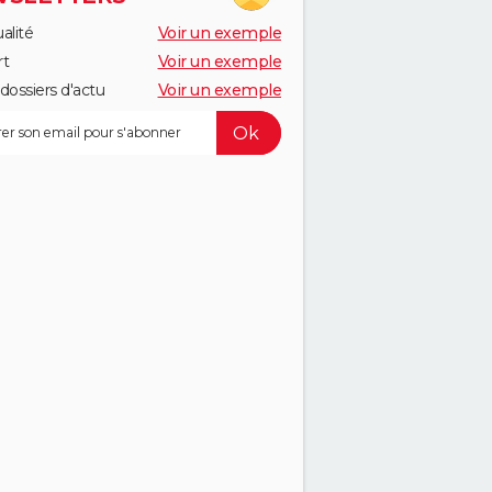
alité
Voir un exemple
rt
Voir un exemple
dossiers d'actu
Voir un exemple