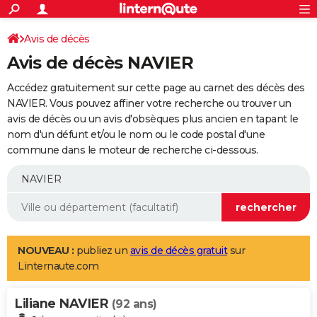
ACTUALITÉS
Connexion
S'inscrire
Avis de décès
Rechercher
Société
Education
Villes
Politique
Faits Divers
Monde
+
SPORT
Avis de décès NAVIER
Football
Cyclisme
Forum
Coupe du monde 2026
Tennis
Rugby
CULTURE
Accédez gratuitement sur cette page au carnet des décès des
TNT
Cinéma
Musique
Programme TV
Streaming
Sorties cinéma
+
NAVIER. Vous pouvez affiner votre recherche ou trouver un
FINANCE
avis de décès ou un avis d'obsèques plus ancien en tapant le
Impôts
Immobilier
Banque
Crédit
Retraite
Epargne
Risques naturels par ville
Assurance
AUTO
nom d'un défunt et/ou le nom ou le code postal d'une
commune dans le moteur de recherche ci-dessous.
Réserver un essai
Berlines
Forum auto
Essais
Citadines
SUV
+
HIGH-TECH
Meilleur smartphone
Ordinateurs
Guide high-tech
Mobiles
Internet
Jeux vidéo
+
BRICOLAGE
Aménagement intérieur
Cuisine
Jardinage
+
Forum
Extérieur
Salle de bains
Rangement
WEEK-END
Escapades
Expositions
Week-end nature
Guides de France
Patrimoine
Musées
+
LIFESTYLE
NOUVEAU :
publiez un
avis de décès gratuit
sur
Linternaute.com
Bien-être
Mode
+
Art de vivre
Loisirs
Modes de vie
SANTE
Liliane NAVIER
Guide de la santé
Médicaments
+
Alimentation
Maladies
Sommeil
(92 ans)
VOYAGE