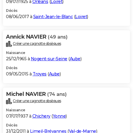
09/07/1925 à
Orléans
(
Loiret
)
Décès
08/06/2017 à
Saint-Jean-le-Blanc
(
Loiret
)
Annick NAVIER
(49 ans)
Créer une cagnotte obsèques
Naissance
25/12/1965 à
Nogent-sur-Seine
(
Aube
)
Décès
09/05/2015 à
Troyes
(
Aube
)
Michel NAVIER
(74 ans)
Créer une cagnotte obsèques
Naissance
07/07/1937 à
Chichery
(
Yonne
)
Décès
31/12/2011 à
Limeil-Brévannes
(
Val-de-Marne
)