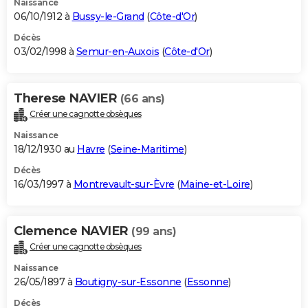
Naissance
06/10/1912 à
Bussy-le-Grand
(
Côte-d'Or
)
Décès
03/02/1998 à
Semur-en-Auxois
(
Côte-d'Or
)
Therese NAVIER
(66 ans)
Créer une cagnotte obsèques
Naissance
18/12/1930 au
Havre
(
Seine-Maritime
)
Décès
16/03/1997 à
Montrevault-sur-Èvre
(
Maine-et-Loire
)
Clemence NAVIER
(99 ans)
Créer une cagnotte obsèques
Naissance
26/05/1897 à
Boutigny-sur-Essonne
(
Essonne
)
Décès