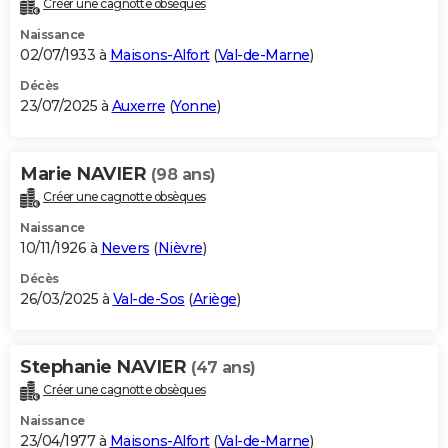
Créer une cagnotte obsèques
City break
Voyage de noces
Climat
Destinations
Voyage nature
Forum
+
PHOTO
Naissance
02/07/1933 à
Maisons-Alfort
(
Val-de-Marne
)
GUIDES D'ACHAT
Décès
23/07/2025 à
Auxerre
(
Yonne
)
BONS PLANS
CARTE DE VOEUX
Marie NAVIER
(98 ans)
Carte Bonne année
Carte Pâques
Carte de Noël
Carte Saint-Valentin
Carte d'anniversaire
DICTIONNAIRE
Créer une cagnotte obsèques
Biographies
Expressions
Dictionnaire
Citations
Proverbes
PROGRAMME TV
Naissance
10/11/1926 à
Nevers
(
Nièvre
)
COPAINS D'AVANT
Décès
26/03/2025 à
Val-de-Sos
(
Ariège
)
Se connecter
Collèges
Universités
Service militaire
S'inscrire
Lycées
Primaires
Entreprises
Avis de recherche
AVIS DE DÉCÈS
FORUM
Stephanie NAVIER
(47 ans)
Lifestyle
Sport
Television
Cinema
Bricolage
Culture
Auto
Voyage
Créer une cagnotte obsèques
Naissance
23/04/1977 à
Maisons-Alfort
(
Val-de-Marne
)