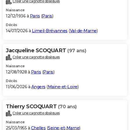
Créer une cagnotte obsèques
City break
Voyage de noces
Climat
Destinations
Voyage nature
Forum
+
PHOTO
Naissance
12/12/1936 à
Paris
(
Paris
)
GUIDES D'ACHAT
Décès
14/07/2026 à
Limeil-Brévannes
(
Val-de-Marne
)
BONS PLANS
CARTE DE VOEUX
Jacqueline SCOQUART
(97 ans)
Carte Bonne année
Carte Pâques
Carte de Noël
Carte Saint-Valentin
Carte d'anniversaire
DICTIONNAIRE
Créer une cagnotte obsèques
Biographies
Expressions
Dictionnaire
Citations
Proverbes
PROGRAMME TV
Naissance
12/08/1928 à
Paris
(
Paris
)
COPAINS D'AVANT
Décès
11/06/2026 à
Angers
(
Maine-et-Loire
)
Se connecter
Collèges
Universités
Service militaire
S'inscrire
Lycées
Primaires
Entreprises
Avis de recherche
AVIS DE DÉCÈS
FORUM
Thierry SCOQUART
(70 ans)
Lifestyle
Sport
Television
Cinema
Bricolage
Culture
Auto
Voyage
Créer une cagnotte obsèques
Naissance
25/03/1955 à
Chelles
(
Seine-et-Marne
)