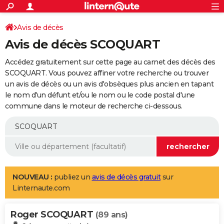
ACTUALITÉS
Connexion
S'inscrire
Avis de décès
Rechercher
Société
Education
Villes
Politique
Faits Divers
Monde
+
SPORT
Avis de décès SCOQUART
Football
Cyclisme
Forum
Coupe du monde 2026
Tennis
Rugby
CULTURE
Accédez gratuitement sur cette page au carnet des décès des
TNT
Cinéma
Musique
Programme TV
Streaming
Sorties cinéma
+
SCOQUART. Vous pouvez affiner votre recherche ou trouver
FINANCE
un avis de décès ou un avis d'obsèques plus ancien en tapant
Impôts
Immobilier
Banque
Crédit
Retraite
Epargne
Risques naturels par ville
Assurance
AUTO
le nom d'un défunt et/ou le nom ou le code postal d'une
commune dans le moteur de recherche ci-dessous.
Réserver un essai
Berlines
Forum auto
Essais
Citadines
SUV
+
HIGH-TECH
Meilleur smartphone
Ordinateurs
Guide high-tech
Mobiles
Internet
Jeux vidéo
+
BRICOLAGE
Aménagement intérieur
Cuisine
Jardinage
+
Forum
Extérieur
Salle de bains
Rangement
WEEK-END
Escapades
Expositions
Week-end nature
Guides de France
Patrimoine
Musées
+
LIFESTYLE
NOUVEAU :
publiez un
avis de décès gratuit
sur
Linternaute.com
Bien-être
Mode
+
Art de vivre
Loisirs
Modes de vie
SANTE
Roger SCOQUART
Guide de la santé
Médicaments
+
Alimentation
Maladies
Sommeil
(89 ans)
VOYAGE