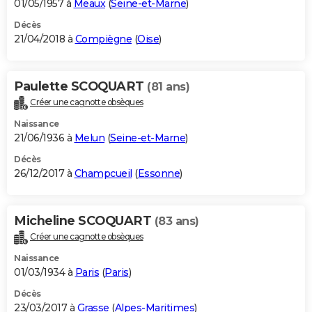
01/05/1957 à
Meaux
(
Seine-et-Marne
)
Décès
21/04/2018 à
Compiègne
(
Oise
)
Paulette SCOQUART
(81 ans)
Créer une cagnotte obsèques
Naissance
21/06/1936 à
Melun
(
Seine-et-Marne
)
Décès
26/12/2017 à
Champcueil
(
Essonne
)
Micheline SCOQUART
(83 ans)
Créer une cagnotte obsèques
Naissance
01/03/1934 à
Paris
(
Paris
)
Décès
23/03/2017 à
Grasse
(
Alpes-Maritimes
)