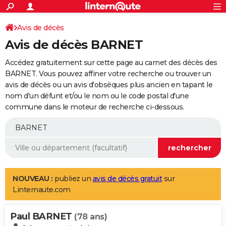
ACTUALITÉS
Connexion
S'inscrire
Avis de décès
Rechercher
Société
Education
Villes
Politique
Faits Divers
Monde
+
SPORT
Avis de décès BARNET
Football
Cyclisme
Forum
Coupe du monde 2026
Tennis
Rugby
CULTURE
Accédez gratuitement sur cette page au carnet des décès des
TNT
Cinéma
Musique
Programme TV
Streaming
Sorties cinéma
+
BARNET. Vous pouvez affiner votre recherche ou trouver un
FINANCE
avis de décès ou un avis d'obsèques plus ancien en tapant le
Impôts
Immobilier
Banque
Crédit
Retraite
Epargne
Risques naturels par ville
Assurance
AUTO
nom d'un défunt et/ou le nom ou le code postal d'une
commune dans le moteur de recherche ci-dessous.
Réserver un essai
Berlines
Forum auto
Essais
Citadines
SUV
+
HIGH-TECH
Meilleur smartphone
Ordinateurs
Guide high-tech
Mobiles
Internet
Jeux vidéo
+
BRICOLAGE
Aménagement intérieur
Cuisine
Jardinage
+
Forum
Extérieur
Salle de bains
Rangement
WEEK-END
Escapades
Expositions
Week-end nature
Guides de France
Patrimoine
Musées
+
LIFESTYLE
NOUVEAU :
publiez un
avis de décès gratuit
sur
Linternaute.com
Bien-être
Mode
+
Art de vivre
Loisirs
Modes de vie
SANTE
Paul BARNET
Guide de la santé
Médicaments
+
Alimentation
Maladies
Sommeil
(78 ans)
VOYAGE