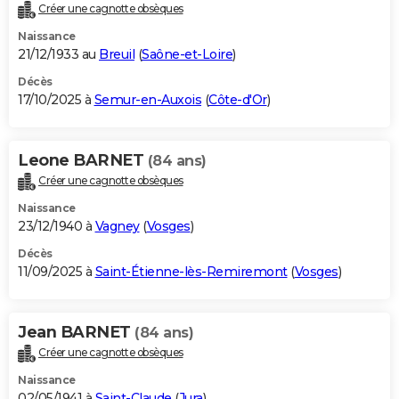
Créer une cagnotte obsèques
Naissance
21/12/1933 au
Breuil
(
Saône-et-Loire
)
Décès
17/10/2025 à
Semur-en-Auxois
(
Côte-d'Or
)
Leone BARNET
(84 ans)
Créer une cagnotte obsèques
Naissance
23/12/1940 à
Vagney
(
Vosges
)
Décès
11/09/2025 à
Saint-Étienne-lès-Remiremont
(
Vosges
)
Jean BARNET
(84 ans)
Créer une cagnotte obsèques
Naissance
02/05/1941 à
Saint-Claude
(
Jura
)