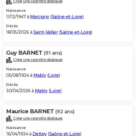
Créer une cagnotte obsèques
City break
Voyage de noces
Climat
Destinations
Voyage nature
Forum
+
PHOTO
Naissance
11/12/1947 à
Marcigny
(
Saône-et-Loire
)
GUIDES D'ACHAT
Décès
18/05/2026 à
Saint-Vallier
(
Saône-et-Loire
)
BONS PLANS
CARTE DE VOEUX
Guy BARNET
(91 ans)
Carte Bonne année
Carte Pâques
Carte de Noël
Carte Saint-Valentin
Carte d'anniversaire
DICTIONNAIRE
Créer une cagnotte obsèques
Biographies
Expressions
Dictionnaire
Citations
Proverbes
PROGRAMME TV
Naissance
05/08/1934 à
Mably
(
Loire
)
COPAINS D'AVANT
Décès
30/04/2026 à
Mably
(
Loire
)
Se connecter
Collèges
Universités
Service militaire
S'inscrire
Lycées
Primaires
Entreprises
Avis de recherche
AVIS DE DÉCÈS
FORUM
Maurice BARNET
(92 ans)
Lifestyle
Sport
Television
Cinema
Bricolage
Culture
Auto
Voyage
Créer une cagnotte obsèques
Naissance
16/04/1934 à
Dettey
(
Saône-et-Loire
)