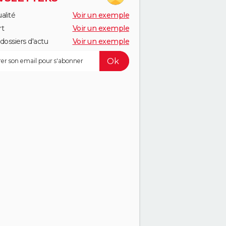
alité
Voir un exemple
rt
Voir un exemple
dossiers d'actu
Voir un exemple