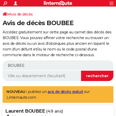
ACTUALITÉS
Connexion
S'inscrire
Avis de décès
Rechercher
Société
Education
Villes
Politique
Faits Divers
Monde
+
SPORT
Avis de décès BOUBEE
Football
Cyclisme
Forum
Coupe du monde 2026
Tennis
Rugby
CULTURE
Accédez gratuitement sur cette page au carnet des décès des
TNT
Cinéma
Musique
Programme TV
Streaming
Sorties cinéma
+
BOUBEE. Vous pouvez affiner votre recherche ou trouver un
FINANCE
avis de décès ou un avis d'obsèques plus ancien en tapant le
Impôts
Immobilier
Banque
Crédit
Retraite
Epargne
Risques naturels par ville
Assurance
AUTO
nom d'un défunt et/ou le nom ou le code postal d'une
commune dans le moteur de recherche ci-dessous.
Réserver un essai
Berlines
Forum auto
Essais
Citadines
SUV
+
HIGH-TECH
Meilleur smartphone
Ordinateurs
Guide high-tech
Mobiles
Internet
Jeux vidéo
+
BRICOLAGE
Aménagement intérieur
Cuisine
Jardinage
+
Forum
Extérieur
Salle de bains
Rangement
WEEK-END
Escapades
Expositions
Week-end nature
Guides de France
Patrimoine
Musées
+
LIFESTYLE
NOUVEAU :
publiez un
avis de décès gratuit
sur
Linternaute.com
Bien-être
Mode
+
Art de vivre
Loisirs
Modes de vie
SANTE
Laurent BOUBEE
Guide de la santé
Médicaments
+
Alimentation
Maladies
Sommeil
(49 ans)
VOYAGE