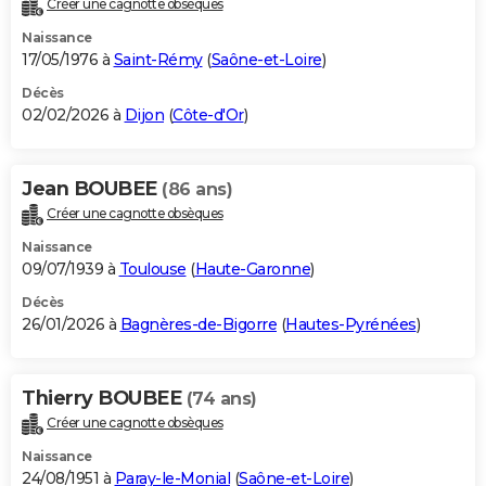
Créer une cagnotte obsèques
City break
Voyage de noces
Climat
Destinations
Voyage nature
Forum
+
PHOTO
Naissance
17/05/1976 à
Saint-Rémy
(
Saône-et-Loire
)
GUIDES D'ACHAT
Décès
02/02/2026 à
Dijon
(
Côte-d'Or
)
BONS PLANS
CARTE DE VOEUX
Jean BOUBEE
(86 ans)
Carte Bonne année
Carte Pâques
Carte de Noël
Carte Saint-Valentin
Carte d'anniversaire
DICTIONNAIRE
Créer une cagnotte obsèques
Biographies
Expressions
Dictionnaire
Citations
Proverbes
PROGRAMME TV
Naissance
09/07/1939 à
Toulouse
(
Haute-Garonne
)
COPAINS D'AVANT
Décès
26/01/2026 à
Bagnères-de-Bigorre
(
Hautes-Pyrénées
)
Se connecter
Collèges
Universités
Service militaire
S'inscrire
Lycées
Primaires
Entreprises
Avis de recherche
AVIS DE DÉCÈS
FORUM
Thierry BOUBEE
(74 ans)
Lifestyle
Sport
Television
Cinema
Bricolage
Culture
Auto
Voyage
Créer une cagnotte obsèques
Naissance
24/08/1951 à
Paray-le-Monial
(
Saône-et-Loire
)